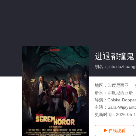
进退都撞鬼
别名：jintuiduzhuang
地区：
印度尼西亚
语言：
印度尼西亚语
导演：
Chiska·Dopper
主演：
Sara·Wijayant
更新时间：
2026-05-
在线观看
