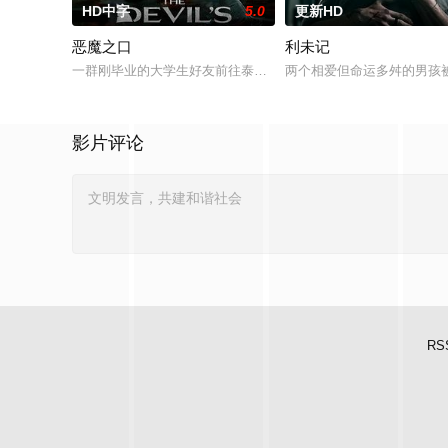
HD中字
5.0
更新HD
恶魔之口
利未记
一群刚毕业的大学生好友前往泰国海岸，开启步入社会前的最后一场
两个相爱但命运多舛的男孩
影片评论
RS