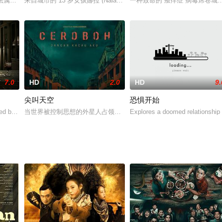
摇篮曲，并很快将这首歌视为福气。但是当摇篮曲召
ler在法属波利尼西亚的大溪地岛工作，他是一个举止完美、极有心计的人，能通过
来自城市的 13 岁女孩娜拉 (Nala) 和家人一起来到乡下的祖母家
一种致命的“瘙痒症”病毒席卷
7.0
HD
2.0
HD
9.
尖叫天空
恐惧开始
d by people in a villag
当世界被控制思想的外星人占领时，6个人躲在一个废弃的建筑里。
Explores a doomed relationship o