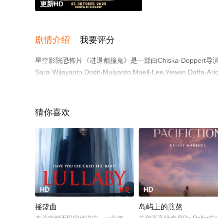
更新HD
剧情介绍
我要评分
星空影院恐怖片《进退都撞鬼》是一部由Chiska·Doppert导
Sara·Wijayanto,Dodit·Mulyanto,Maell·Lee,Yewen,Daff
亚电影，免费观看高清未删减完整版电影大全就上星空电影
猜你喜欢
HD
6.0
HD
摇篮曲
岛屿上的煎熬