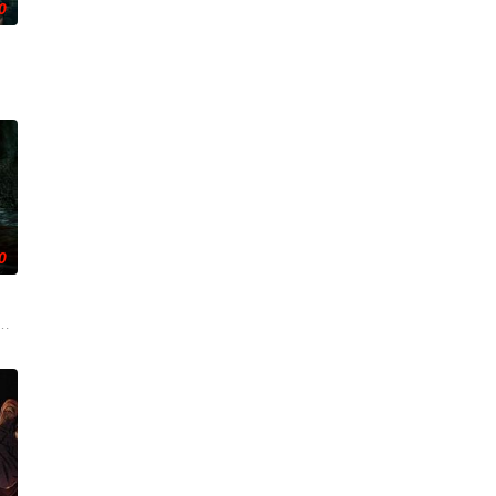
0
追寻，更
。20年后寻宝队成员周西川和周嫣然、乐明
0
—她对新
鬼点名要命！一幕幕“连环鬼杀”怵目惊心，
海岸，开启步入社会前的最后一场冒险，慕名报名了名为 “恶魔之口” 的偏远