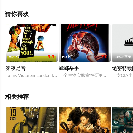
香港电影，免费观看高清未删减完整版电影大全就上星空
电影网，更多剧情信息可移步至豆瓣电影、电视猫或剧情
猜你喜欢
网等平台了解。
9.0
7.0
HD中字
HD中字
1080P蓝光
雾夜足音
蟑螂杀手
绝密特勤
To his Victorian London friends, Stephen Lowry is a
一个生物实验室在研究和制造一只能
一支CIA
相关推荐