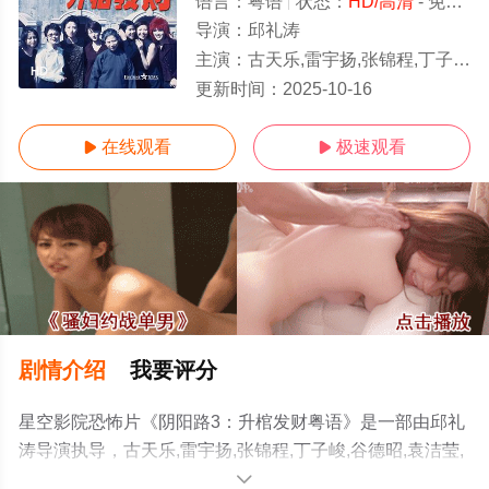
语言：
粤语
状态：
HD/高清
- 免费在线观看
导演：
邱礼涛
主演：
古天乐,雷宇扬,张锦程,丁子峻,谷德昭,袁洁莹,罗兰,伍咏薇,钱嘉乐,谢天华,成奎安
HD
更新时间：
2025-10-16
在线观看
极速观看


剧情介绍
我要评分
星空影院恐怖片《阴阳路3：升棺发财粤语》是一部由邱礼
涛导演执导，古天乐,雷宇扬,张锦程,丁子峻,谷德昭,袁洁莹,
罗兰,伍咏薇,钱嘉乐,谢天华,成奎安等演员精彩演绎的中国
