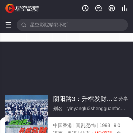






阴阳路3：升棺发财粤语
分享

别名：yinyanglu3shengguanfacaiyueyu
中国香港
喜剧,恐怖
1998
9.0