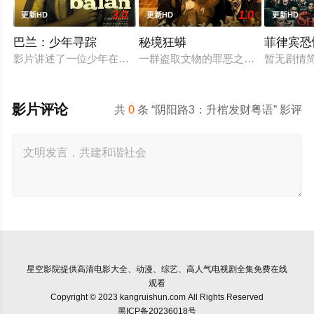
3.0
1.0
更新HD
更新HD
更新HD
巴兰：少年寻踪
秘境狂蟒
菲律宾恐
影片讲述了一位少年在动荡的童年中长大，母亲又突然失踪后，
一群盗取文物的罪恶之徒，在一次盗
暂无剧情
影片评论
共
0
条 “阴阳路3：升棺发财粤语” 影评
星空影院
提供高清电影大全、动漫、综艺、高人气电视剧全集免费在线
观看
Copyright © 2023 kangruishun.com All Rights Reserved
黑ICP备20236018号