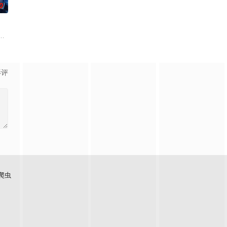
0
 饰）因共同的电影爱好而结缘。在千晴告白
。不起眼的高中生三井宏太在好友内新次郎的邀请下加入了钓鱼部。虽然听说
影评
爬虫