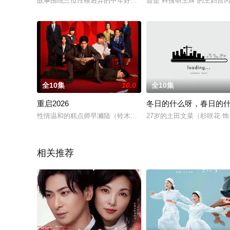
故事围绕三位性格迥异的中年好友展开：吉井雄太曾是大型商社
曾是“科搜研王牌”的主妇吉
全10集
10.0
全10集
重启2026
冬日的什么呀，春日的
性情温和的糕点师早濑陆（铃木亮平 饰）与妻子夏海、儿子和母亲
27岁的土田文菜（杉咲花
相关推荐