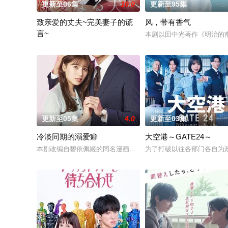
更新至06集
10.0
更新至95集
致亲爱的丈夫~完美妻子的谎
风，带有香气
言~
本剧以田中光著作《明治的
聚焦于一对结婚10年、在外人眼中完美无瑕的恩爱夫妻。丈夫是
更新至05集
4.0
更新至03集
冷淡同期的溺爱癖
大空港～GATE24～
本剧改编自碧依佩姬的同名漫画，是一部办公室爱情故事，讲述
为了打破以往各部门各自为政