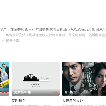
导，加藤史帆,森宽和,本田响矢,优希美青,山下永玖,久保乃乃花,瀬戸か
），免费观看高清未删减完整版电视剧全集就上星空电影网，热播电视剧
展开全部
剧情网等平台了解。

4.0
更新至09集
3.0
全5集
10.
梦想舞台
天狼星的反证