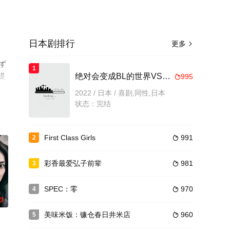
日本剧排行
更多

ず
1
提
绝对会变成BL的世界VS绝不想变成BL的男人第二季
995

2022 / 日本 / 喜剧,同性,日本
状态：完结
First Class Girls
991
2

彩香最爱弘子前辈
981
3

SPEC：零
970
4

0
美味米饭：镰仓春日井米店
960
5
