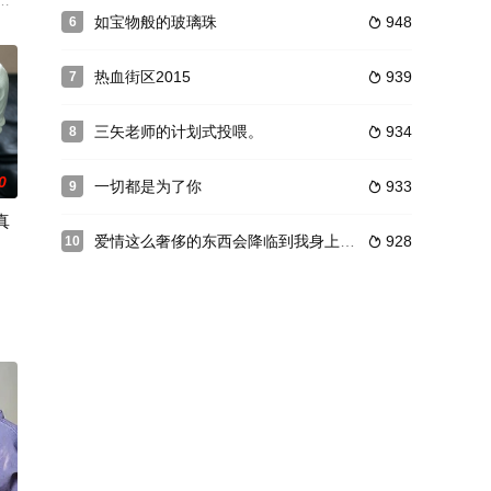
丈夫
界驱逐，放弃了追梦的勇气，却被迫指导韩国
戦いを描く社会派ミステリー「連続ドラマＷ シリウスの反証」をＷＯＷＯＷ
如宝物般的玻璃珠
948
6

热血街区2015
939
7

三矢老师的计划式投喂。
934
8

0
一切都是为了你
933
9

真
爱情这么奢侈的东西会降临到我身上吗？
928
10

。她有
警·葛城……这三个与毒品这个魔物有着深仇
前到达了她朋友的家，并与她朋友的儿子 Ataru 单独在一起。真央的身