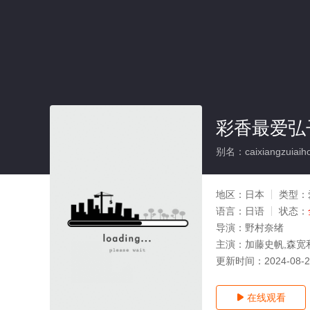
彩香最爱弘
别名：caixiangzuiaiho
地区：
日本
类型：
语言：
日语
状态：
导演：
野村奈绪
主演：
加藤史帆,森宽
更新时间：
2024-08-
在线观看
