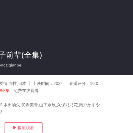
子前辈(全集)
ngziqianbei
爱情,同性,日本
上映时间：
2024
豆瓣评分：
10.0
全8集
- 免费在线观看
和,本田响矢,优希美青,山下永玖,久保乃乃花,瀬戸かずや
23
极速观看
