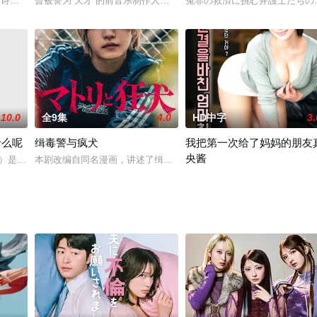
王牌业务，如今被调闲职，生活空虚；藤卷肇是中学
冈诗织（松本真理香 饰），一边处理家务育儿，一边以科学推理破解各种案件。
曾被誉为“天才”的前音乐制作人吾妻润（中村伦也 饰）因事件遭业
冤罪の救済に挑む弁護士たちの
10.0
全9集
4.0
HD中字
3.
什么呢
缉毒警与疯犬
我把第一次给了妈妈的朋友
央酱
经营“早濑洋菓子店”。但两年半前妻子失踪，
 饰）是一名已出版两本作品、正在创作第三本小说的作家，平时也在古着店打工
本剧改编自同名漫画，讲述了缉毒搜查官·黑崎，毒贩·梅泽，以及刑
第 1 集：Mao 比约定时间提