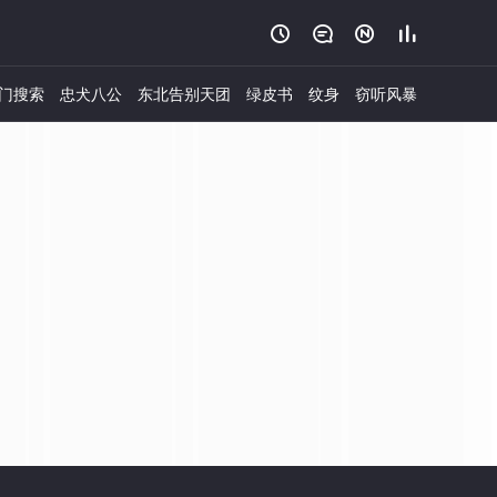




门搜索
忠犬八公
东北告别天团
绿皮书
纹身
窃听风暴