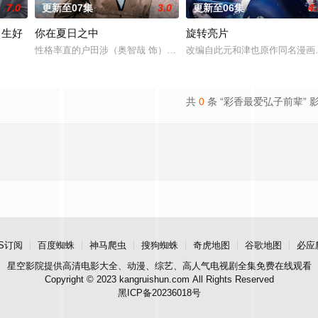
7.0
更新至07集
3.0
更新至06集
4.
男生好
你在夏日之中
旋转亮片
拥有特异功能的神秘密友展开。女主角黑井雏田只
性格率直的户田涉（奥智哉 饰）与校园风云人物佐伯千晴（杢代和人
改编自此元和津也原作同名漫画
了。” 从换座位开始⁉︎ 性格完全相反的两人，恋爱即将展开！！ “我喜欢你
共
0
条 “彩香最爱弘子前辈” 
S订阅
百度蜘蛛
神马爬虫
搜狗蜘蛛
奇虎地图
谷歌地图
必应
星空影院
提供高清电影大全、动漫、综艺、高人气电视剧全集免费在线观看
Copyright © 2023 kangruishun.com All Rights Reserved
黑ICP备20236018号