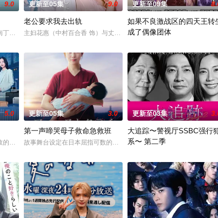
9.0
更新至05集
9.0
更新至09集
8.
老公要求我去出轨
如果不良激战区的四天王转
成了偶像团体
南丁格尔 大关和物语》为原案，取材自日本首位专业女护士大关和与铃木雅的
主妇花惠（中村百合香 饰）与丈夫弘树（佐野玲於 饰）及4岁女儿看
节目的王牌主持，妻子则是打理他演艺事务的个人
本作描绘的是只懂打架的四名不
5.0
更新至05集
3.0
更新至03集
3.
第一声啼哭母子救命急救班
大追踪〜警视厅SSBC强行
系〜 第二季
拥有特殊能力的读心少女与外表冷酷、却在脑海中不
的死板规矩，内阁官房直属成立了一个特殊的新部门“GATE24”。这个部门直
故事舞台设定在日本屈指可数的顶级豪华医院“圣菲奥娜医院”。少子
在第二季中，作为现代刑侦关键