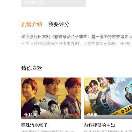
全8集/全集
剧情介绍
我要评分
星空影院日本剧《彩香最爱弘子前辈》是一部由野村奈绪导演执
や等演员精彩演绎的日本电视剧，大结局剧情已揭晓（全8集
前免费观看，更多剧情信息可移步至豆瓣电视剧、电视猫或
猜你喜欢
全11集
4.0
全9集
弹珠汽水猴子
前科搜研的主妇