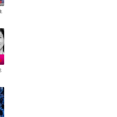
0
生
真实经历
似幸福，却面临着丧偶式育儿与长达5年的
良少年转生为偶像，在未知的世界中相互碰撞、同时痛击演艺圈恶意的以下克
0
犯
接
化、医生短缺、地方产科接连关闭……在令和
力量的【警视厅SSBC强行犯系】面前，将出现比前作更加棘手、更加难以攻破