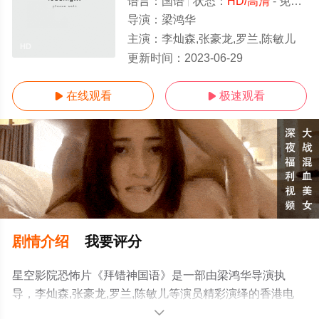
语言：
国语
状态：
HD/高清
- 免费在线观看
导演：
梁鸿华
主演：
李灿森,张豪龙,罗兰,陈敏儿
HD
更新时间：
2023-06-29
在线观看
极速观看


剧情介绍
我要评分
星空影院恐怖片《拜错神国语》是一部由梁鸿华导演执
导，李灿森,张豪龙,罗兰,陈敏儿等演员精彩演绎的香港电
影，免费观看高清未删减完整版电影大全就上星空电影
