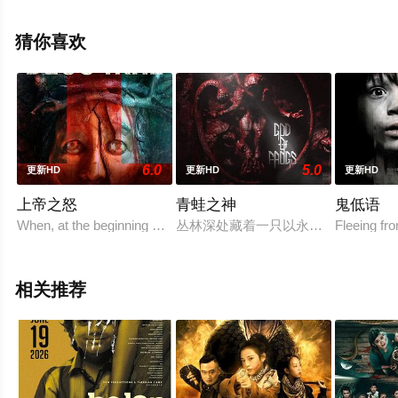
网，更多剧情信息可移步至豆瓣电影、电视猫或剧情网等
平台了解。
猜你喜欢
6.0
5.0
更新HD
更新HD
更新HD
上帝之怒
青蛙之神
鬼低语
When, at the beginning of Deus Irae, Father Javier
丛林深处藏着一只以永恒饥饿为驱动的
Fleeing fro
相关推荐