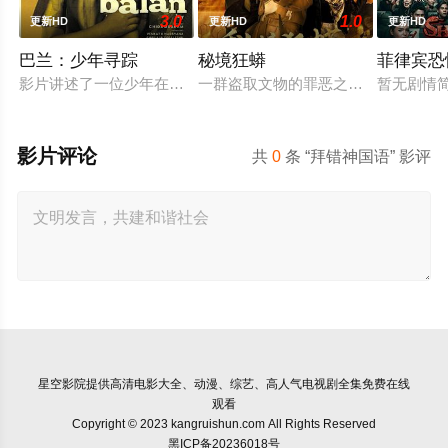
3.0
1.0
更新HD
更新HD
更新HD
巴兰：少年寻踪
秘境狂蟒
菲律宾恐
影片讲述了一位少年在动荡的童年中长大，母亲又突然失踪后，
一群盗取文物的罪恶之徒，在一次盗
暂无剧情
影片评论
共
0
条 “拜错神国语” 影评
星空影院
提供高清电影大全、动漫、综艺、高人气电视剧全集免费在线
观看
Copyright © 2023 kangruishun.com All Rights Reserved
黑ICP备20236018号