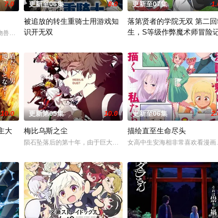
7.0
更新至06集
8.0
更新至07集
1.
被追放的转生重骑士用游戏知
落第贤者的学院无双 第二回
识开无双
生，S等级作弊魔术师冒险
赤石黒絵（クロエ）。不器用で人との交流を避けて
物兽人！因为缺乏伦理与卫生观念，不是把烟头往窗外乱丢，就是对人乱吐口水
“重骑士”——那是一个以防御为主，吸引敌人攻击以保护队友的职业
由绝望中转生的最强贤者，到4
10.0
更新第05集
10.0
更新至06集
2.
主大
梅比乌斯之尘
描绘直至生命尽头
边交给我，你们先走吧！」， 一个人殿后对抗敌
陨石坠落后的第十年，由于巨大结晶释放出的神秘粒子“梅比乌斯之尘”
女高中生安海相非常喜欢看漫画
称为〝救国英雄〞的男人——迪亚斯。他所收到的唯一奖励就只有——广阔的领