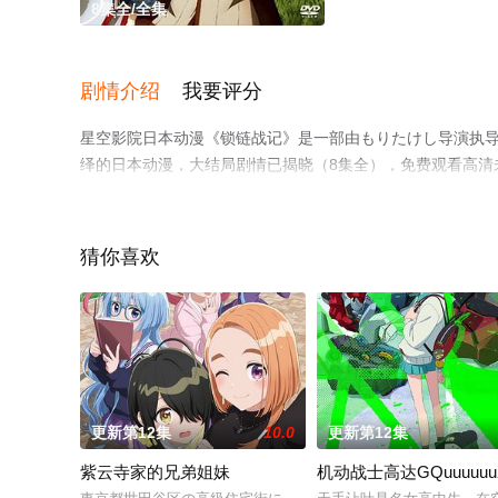
8集全/全集
剧情介绍
我要评分
星空影院日本动漫《锁链战记》是一部由もりたけし导演执导，
绎的日本动漫，大结局剧情已揭晓（8集全），免费观看高清
电视猫或剧情网等平台了解。
猜你喜欢
更新第12集
10.0
更新第12集
紫云寺家的兄弟姐妹
机动战士高达GQuuuuuu