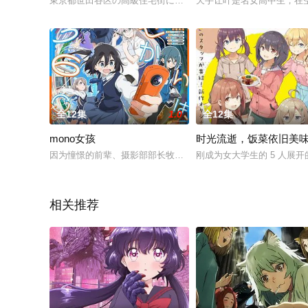
東京都世田谷区の高級住宅街に豪邸を構える「紫雲寺家」。ここ
天手让叶是名女高中生，在
全12集
1.0
全12集
mono女孩
时光流逝，饭菜依旧美
因为憧憬的前辈、摄影部部长牧之原的毕业，新任摄影部部长雨
刚成为女大学生的 5 人展
相关推荐