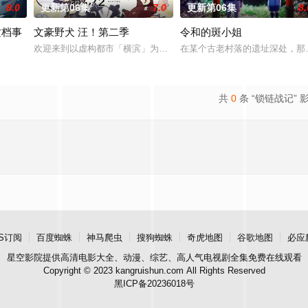
8.0
更新第06集
7.0
更新第06集
8.
这档事
文豪野犬 汪！第二季
令和的斑小姐
圆的丰厚遗产和一封遗书。在遗书中他宣布，只有
欢迎来到以虚构都市「横滨」为舞台，一众如同疯跑乱咬、四处乱窜
在某个古老村落的遗址深处，那
交的魔国联邦，开始朝着实现人类与魔物能够共同生活的世界「人魔共荣圈」迈
共
0
条 “锁链战记” 
S订阅
百度蜘蛛
神马爬虫
搜狗蜘蛛
奇虎地图
谷歌地图
必应
星空影院
提供高清电影大全、动漫、综艺、高人气电视剧全集免费在线观看
Copyright © 2023 kangruishun.com All Rights Reserved
黑ICP备20236018号