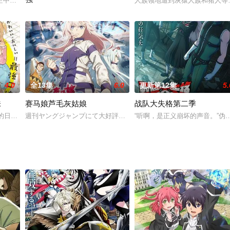
に住む7人のは、才色兼備として知られ、なかで
空中的宇宙殖民卫星过着平静的生活。但在遇到难民少女尼娅安后，她被卷入了
人族领地遭到灰猿人族和猪人等
存在感薄弱的高中生织田晶，有一天突然和同班同学一起被召唤到了
4.0
全13集
6.0
更新第12集
5.
味
赛马娘芦毛灰姑娘
战队大失格第二季
宫五月陷入了消沉。在朋友雾山杏的鼓励下，五月重
开的日常系原创动画。喜欢美食，想和大家一起尽情玩耍，学习也要稍微努力一
週刊ヤングジャンプにて大好評連載中、累計発行部数600万部突破!
“听啊，是正义崩坏的声音。”