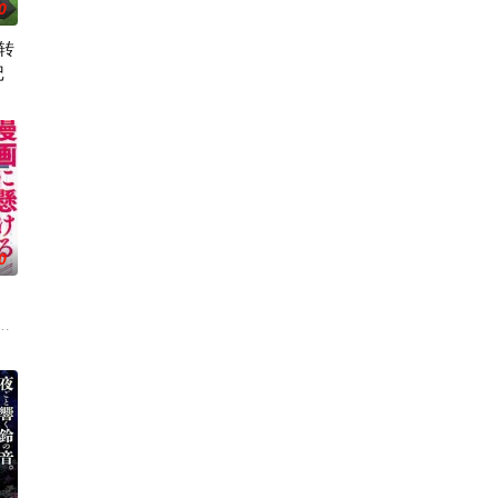
0
转
记
，偶尔还
。然而，与其他防御职业相比，其性能缺乏灵
00年后的世界一展外挂威能！大贤者艾福达尔从现代转生至异世界后，将人生的
0
的影响，一部分孩子获得了名为“拉姆斯”
，尤其是 ☆野0 的《机器太与狸太》。国文老师手岛斥责她是浪费生命、声称
地。与生