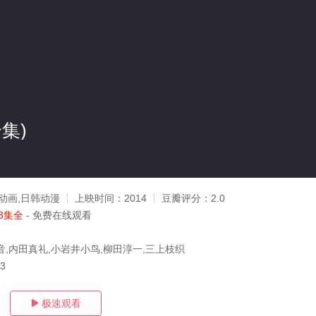
集)
动画,日韩动漫
上映时间：
2014
豆瓣评分：
2.0
8集全
- 免费在线观看
音,内田真礼,小岩井小鸟,柳田淳一,三上枝织
13
极速观看
