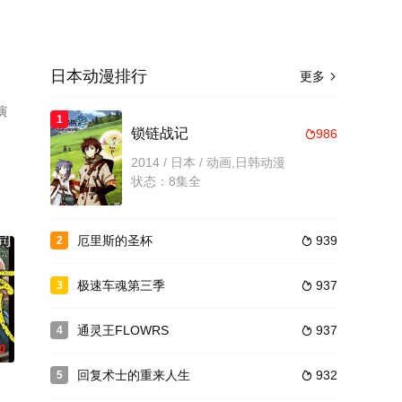
日本动漫排行
更多

演
1
、
锁链战记
986

2014 / 日本 / 动画,日韩动漫
状态：8集全
厄里斯的圣杯
939
2

极速车魂第三季
937
3

通灵王FLOWRS
937
4

0
回复术士的重来人生
932
5
