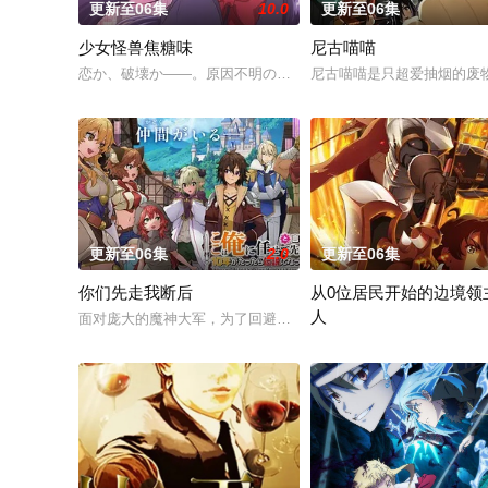
更新至06集
10.0
更新至06集
少女怪兽焦糖味
尼古喵喵
恋か、破壊か――。原因不明の病に悩まされている女子高生・
尼古喵喵是只超爱抽烟的废
更新至06集
2.0
更新至06集
你们先走我断后
从0位居民开始的边境领
人
面对庞大的魔神大军，为了回避全灭危机，勒库对伙伴们说出「这
因长期在战争中活跃，而被