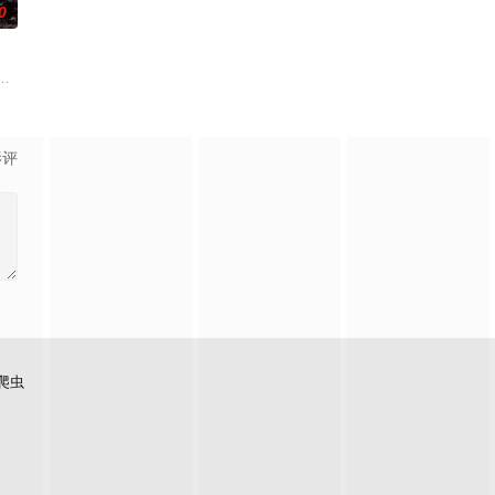
0
的迷途犬们，热热闹闹、鸡飞狗跳的日常世界！
一片禁止入内的区域里，存在着被口口相传为“窥之生厄、亵之招祟”的“不可触
进。跨越
影评
爬虫