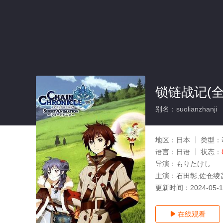
锁链战记(全
别名：suolianzhanji
地区：
日本
类型：
语言：
日语
状态：
导演：
もりたけし
主演：
石田彰,佐仓绫
更新时间：
2024-05-
在线观看
