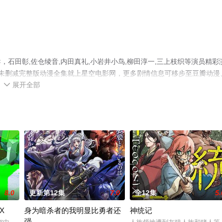
石田彰,佐仓绫音,内田真礼,小岩井小鸟,柳田淳一,三上枝织等演员精彩
未删减完整版动漫全集就上星空电影网，更多剧情信息可移步至豆瓣动漫
展开全部

8.0
更新第12集
7.0
全12集
5.
X
身为暗杀者的我明显比勇者还
神统记
强