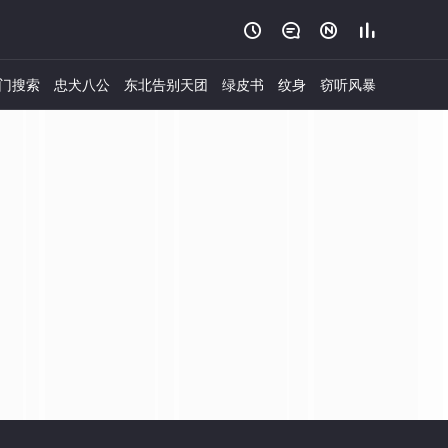




门搜索
忠犬八公
东北告别天团
绿皮书
纹身
窃听风暴