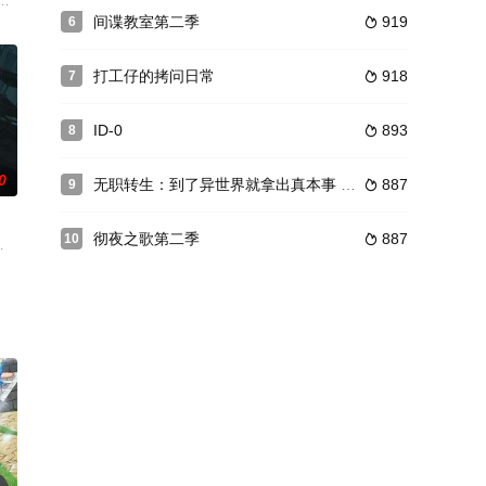
非法MS
亚人种入侵，战乱时代持续不断。拉格村的少年·凯为了守护村庄，每天都在战
间谍教室第二季
919
6

异世界。全班人因召唤都被赋予了开挂能力，晶
打工仔的拷问日常
918
7

ID-0
893
8

0
无职转生：到了异世界就拿出真本事 第三季
887
9

彻夜之歌第二季
887
10

下，尽
!クロスメディアコンテンツ『ウマ娘 プ
伪装潜入龙神守望者组织的战斗员D，他是否能成功完成任务？