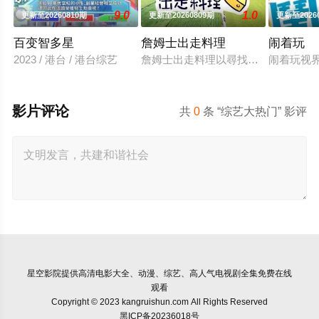
9.0
1.0
更新至20260810期
更新至20260809期
更新至2026
百变智多星
詹姆士出走料理
闹着玩
2023 / 港台 / 港台综艺
詹姆士出走料理以尋找詹姆士私廚菜
闹着玩视
影片评论
共
0
条 “综艺大热门” 影评
星空影院
提供高清电影大全、动漫、综艺、高人气电视剧全集免费在线
观看
Copyright © 2023 kangruishun.com All Rights Reserved
黑ICP备20236018号