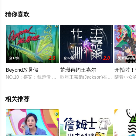
上星空电影网，更多剧情信息可移步至豆瓣综艺、电视猫
或剧情网等平台了解。
猜你喜欢
1.0
2.0
全12集
全02集
更新至06集
Beyond放暑假
芷珊再约王嘉尔
开拍啦！
NO.10：嘉宾：甄楚倩 歌曲：冲开一切、灰色轨迹
歌星王嘉爾(Jackson)在香港出
随着小众
相关推荐