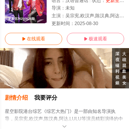
语言：
汉语普通话
状态：
更新至20250829期
导演：
未知
主演：
吴宗宪,欧汉声,陈汉典,阿达,LULU
更新至20250829期
更新时间：
2025-08-30
在线观看
极速观看


剧情介绍
我要评分
星空影院港台综艺《综艺大热门》是一部由知名导演执
导，吴宗宪,欧汉声,陈汉典,阿达,LULU等演员精彩演绎的中
国台湾综艺节目，免费观看高清未删减完整版综艺节目就
