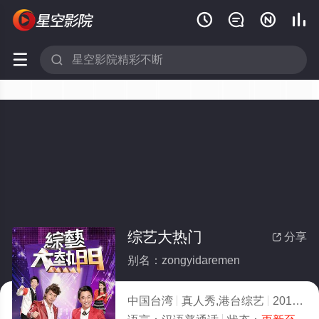






综艺大热门
分享

别名：zongyidaremen
中国台湾
真人秀,港台综艺
2013
2.