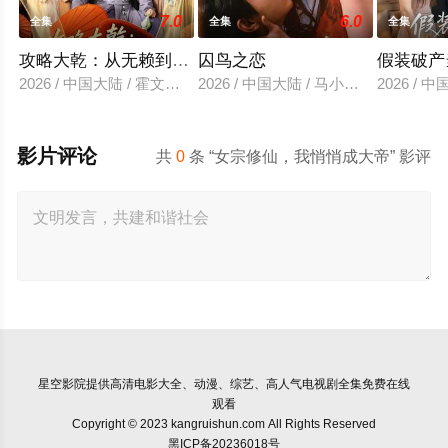
7.0
6.0
全集
全集
全集
攻略大乾：从无赖到霸主
囚鸟之恋
假装破产
2026 / 中国大陆 / 霍文琦＆陈洁蕾
2026 / 中国大陆 / 马小宇&兰岚
2026 /
影片评论
共
0
条 “女宗修仙，我悄悄成大帝” 影评
星空影院
提供高清电影大全、动漫、综艺、高人气电视剧全集免费在线
观看
Copyright © 2023 kangruishun.com All Rights Reserved
黑ICP备20236018号