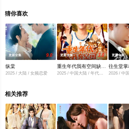
删减完整版电视剧全集就上星空电影网，热播电视剧提前
免费观看，更多剧情信息可移步至豆瓣电视剧、电视猫或
猜你喜欢
剧情网等平台了解。
9.0
3.0
更新全集
更新全集
更新全集
纵棠
重生年代我有空间缺粮不慌
往生堂掌
2025 / 大陆 / 女频恋爱
2025 / 中国大陆 / 年代穿越
2026 /
相关推荐