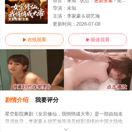
语言：
未知
状态：
更新全集
- 免费在线观看
导演：
未知
主演：
李家豪＆胡艺瀚
更新全集/全集
更新时间：
2026-07-08
在线观看
极速观看


剧情介绍
我要评分
星空影院爽剧《女宗修仙，我悄悄成大帝》是一部由知名
导演执导，李家豪＆胡艺瀚等演员精彩演绎的中国大陆电
视剧，大结局剧情已揭晓（更新全集），免费观看高清未
