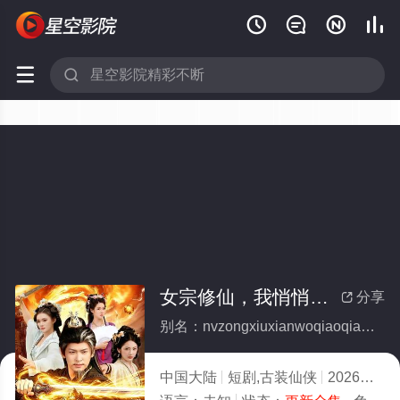






女宗修仙，我悄悄成大帝(全集)
分享

别名：nvzongxiuxianwoqiaoqiaochengdadi
中国大陆
短剧,古装仙侠
2026
5.0