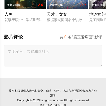
2.0
8.0
更新至10集
更新至16集
更新至28集
人鱼
天才，女友
地道女英
就读于职业中学培训部的花季女生苏琳（黄杨钿甜 饰），虽自小
根据素光同同名小说改编。江逾白长
鬼子围剿
影片评论
共
0
条 “扁豆爱焖面” 影评
星空影院
提供高清电影大全、动漫、综艺、高人气电视剧全集免费在线
观看
Copyright © 2023 kangruishun.com All Rights Reserved
黑ICP备20236018号