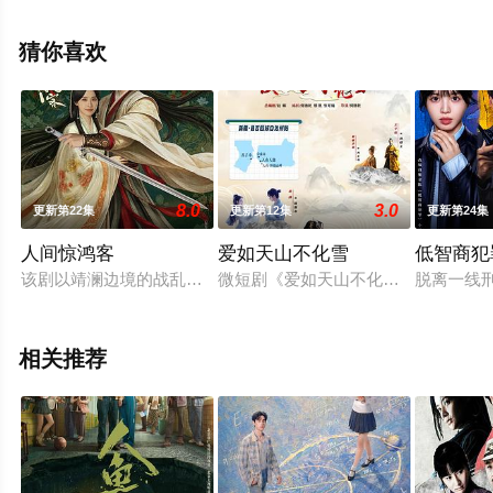
删减完整版电视剧全集就上星空电影网，热播电视剧提前
免费观看，更多剧情信息可移步至豆瓣电视剧、电视猫或
猜你喜欢
剧情网等平台了解。
8.0
3.0
更新第22集
更新第12集
更新第24集
人间惊鸿客
爱如天山不化雪
低智商犯
该剧以靖澜边境的战乱为背景，讲述了女神医寒云苓与少年将军
微短剧《爱如天山不化雪》讲述了看
脱离一线
相关推荐