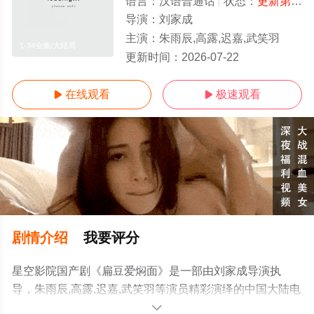
语言：
汉语普通话
状态：
更新第34集
导演：
刘家成
主演：
朱雨辰,高露,迟嘉,武笑羽
1-34全集/大结局
更新时间：
2026-07-22
在线观看
极速观看


剧情介绍
我要评分
星空影院国产剧《扁豆爱焖面》是一部由刘家成导演执
导，朱雨辰,高露,迟嘉,武笑羽等演员精彩演绎的中国大陆电
视剧，大结局剧情已揭晓（1-34全集），免费观看高清未
