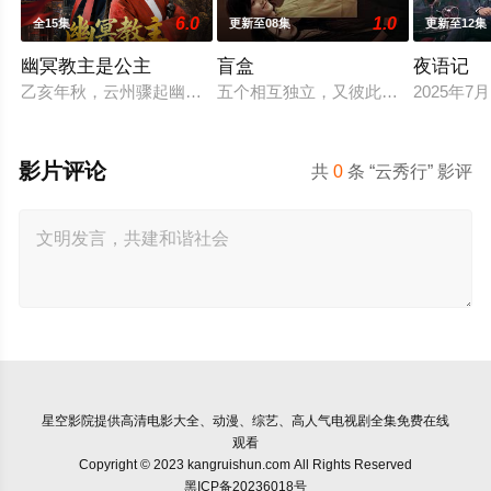
6.0
1.0
全15集
更新至08集
更新至12集
幽冥教主是公主
盲盒
夜语记
乙亥年秋，云州骤起幽冥教，教主独孤晴专杀薄情负心德行有亏
五个相互独立，又彼此呼应的故事——
2025年
影片评论
共
0
条 “云秀行” 影评
星空影院
提供高清电影大全、动漫、综艺、高人气电视剧全集免费在线
观看
Copyright © 2023 kangruishun.com All Rights Reserved
黑ICP备20236018号