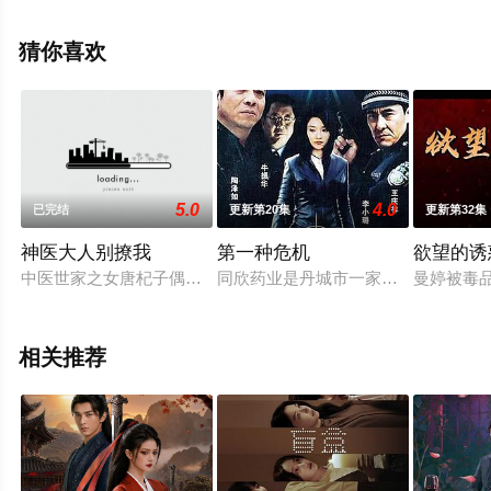
中国大陆电视剧，大结局剧情已揭晓（1-36全集），免费
观看高清未删减完整版电视剧全集就上星空电影网，热播
猜你喜欢
电视剧提前免费观看，更多剧情信息可移步至豆瓣电视
剧、电视猫或剧情网等平台了解。
5.0
4.0
已完结
更新第20集
更新第32集
神医大人别撩我
第一种危机
欲望的诱
中医世家之女唐杞子偶然间救下了被困画中的唐代神医，因从小
同欣药业是丹城市一家极有影响的民
曼婷被毒
相关推荐