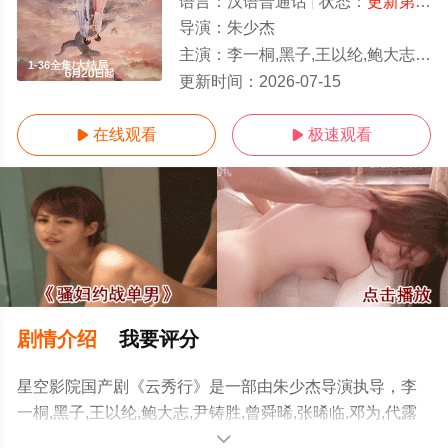
语言：
汉语普通话
状态：
更新第36集
导演：
朱少杰
主演：
李一桐,黑子,王以纶,鲍大志,尹铸胜,曾舜晞,张晞临,邓为,代露娃,简宇熙,邓孝慈,程泓鑫
1-36全集/大结局
更新时间：
2026-07-15
在线观看
极速观看


剧情介绍
我要评分
星空影院国产剧《云秀行》是一部由朱少杰导演执导，李
一桐,黑子,王以纶,鲍大志,尹铸胜,曾舜晞,张晞临,邓为,代露
娃,简宇熙,邓孝慈,程泓鑫,范静雯,田嘉瑞等演员精彩演绎的
