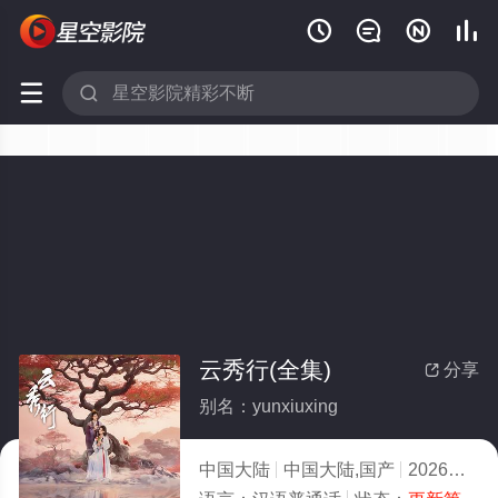






云秀行(全集)
分享

别名：yunxiuxing
中国大陆
中国大陆,国产
2026
7.0