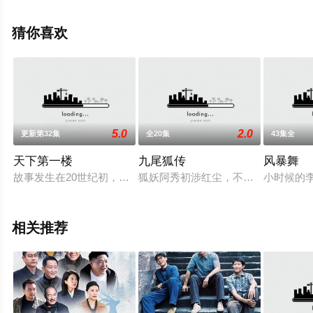
高清未删减完整版电视剧全集就上星空电影网，热播电视
剧提前免费观看，更多剧情信息可移步至豆瓣电视剧、电
猜你喜欢
视猫或剧情网等平台了解。
5.0
2.0
更新第32集
全20集
43集全
天下第一楼
九尾狐传
风暴舞
故事发生在20世纪初，老北京城内乱象丛生。危机边缘的老字号
狐妖阿秀初涉红尘，不谙世事，与书生
小时候的
相关推荐