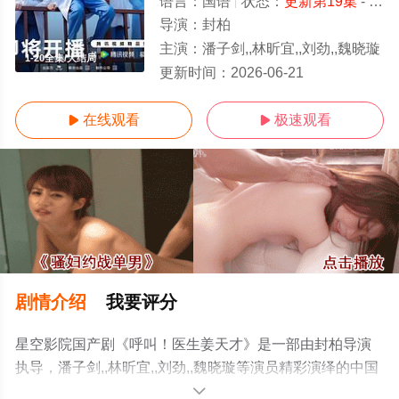
语言：
国语
状态：
更新第19集
- 免费在线观看
导演：
封柏
主演：
潘子剑,,林昕宜,,刘劲,,魏晓璇
1-20全集/大结局
更新时间：
2026-06-21
在线观看
极速观看


剧情介绍
我要评分
星空影院国产剧《呼叫！医生姜天才》是一部由封柏导演
执导，潘子剑,,林昕宜,,刘劲,,魏晓璇等演员精彩演绎的中国
大陆电视剧，大结局剧情已揭晓（1-20全集），免费观看
