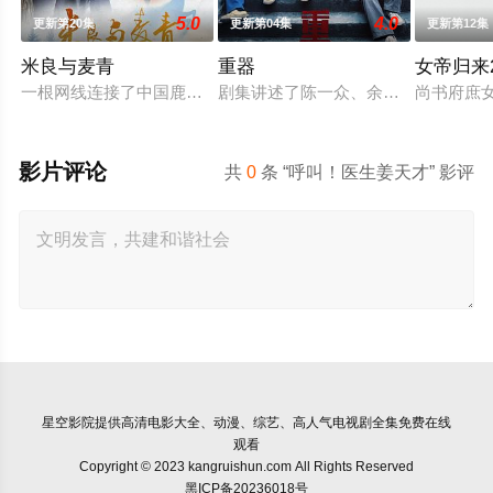
5.0
4.0
更新第20集
更新第04集
更新第12集
米良与麦青
重器
女帝归来2
一根网线连接了中国鹿鸣村和英国牛津，麦香通过视频向米良宣
剧集讲述了陈一众、余高远、张丽慧
尚书府庶
影片评论
共
0
条 “呼叫！医生姜天才” 影评
星空影院
提供高清电影大全、动漫、综艺、高人气电视剧全集免费在线
观看
Copyright © 2023 kangruishun.com All Rights Reserved
黑ICP备20236018号