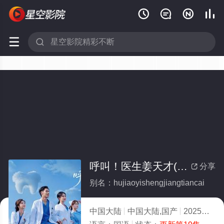






呼叫！医生姜天才(全集)
分享

别名：hujiaoyishengjiangtiancai
中国大陆
中国大陆,国产
2025
5.0