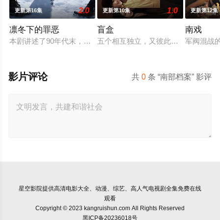
2.0
1.0
更新第16集
更新第10集
更新第12集
凛冬下的罪恶
盲盒
南戏
本剧讲述了90年代末，怒河市刑侦支队在无普及监控、无DNA
五个相互独立，又彼此呼应的故事——
军阀混战
影片评论
共
0
条 “南部档案” 影评
星空影院
提供高清电影大全、动漫、综艺、高人气电视剧全集免费在线
观看
Copyright © 2023 kangruishun.com All Rights Reserved
黑ICP备20236018号