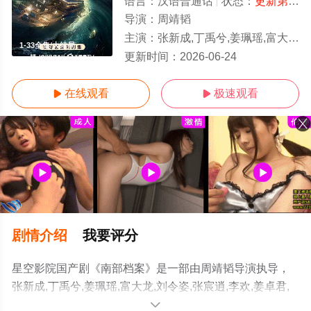
语言：
汉语普通话
状态：
更新第33集
导演：
周靖韬
主演：
张新成,丁禹兮,姜珮瑶,富大龙,刘令姿,张宸逍,李欢,姜卓君,徐正溪,韩栋,季肖冰,徐振轩
1-33全集/大结局
更新时间：
2026-06-24
在线观看
极速观看


剧情介绍
我要评分
星空影院国产剧《南部档案》是一部由周靖韬导演执导，
张新成,丁禹兮,姜珮瑶,富大龙,刘令姿,张宸逍,李欢,姜卓君,
徐正溪,韩栋,季肖冰,徐振轩,程相,应灏铭,曲高位,寇振海,佟
