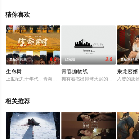
晨洁,屠显智等演员精彩演绎的中国大陆电视剧，大结局剧
情已揭晓（1-33全集），免费观看高清未删减完整版电视
猜你喜欢
剧全集就上星空电影网，热播电视剧提前免费观看，更多
剧情信息可移步至豆瓣电视剧、电视猫或剧情网等平台了
解。
9.0
2.0
更新第36集
已完结
更新第24集
生命树
青春抛物线
乘龙赘婿
上世纪九十年代，青海高原上的玛治县高度依赖农牧业，一度深
拥有着杰出排球天赋的少女易安乐（
入赘的废
相关推荐