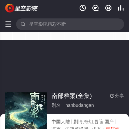






南部档案(全集)
分享

别名：nanbudangan
中国大陆
剧情,奇幻,冒险,国产
2026