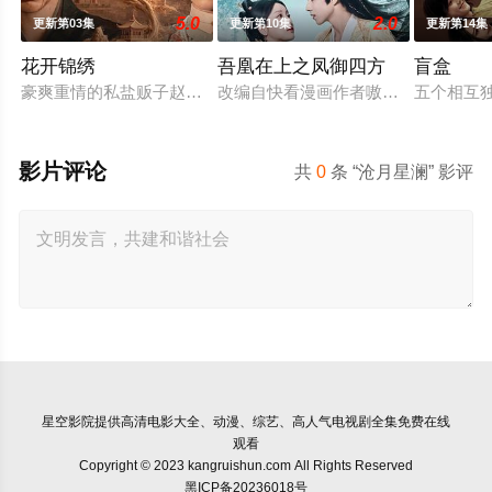
5.0
2.0
更新第03集
更新第10集
更新第14集
花开锦绣
吾凰在上之凤御四方
盲盒
豪爽重情的私盐贩子赵凌虽出身草莽，却心怀壮志，他结识了遭
改编自快看漫画作者嗷小泽的独家连
五个相互
影片评论
共
0
条 “沧月星澜” 影评
星空影院
提供高清电影大全、动漫、综艺、高人气电视剧全集免费在线
观看
Copyright © 2023 kangruishun.com All Rights Reserved
黑ICP备20236018号