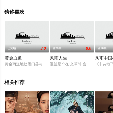
清未删减完整版电视剧全集就上星空电影网，热播电视剧
提前免费观看，更多剧情信息可移步至豆瓣电视剧、电视
猜你喜欢
猫或剧情网等平台了解。
3.0
8.0
已完结
全20集
全20集
黄金血道
风雨人生
风雨中国
黄金商道地处雁门县与蒙古交界地带，是往来商家必经之地，土
迟兰是个在“文革”中含冤入狱的大学
《中共地
相关推荐