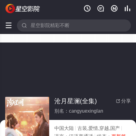






沧月星澜(全集)
分享

别名：cangyuexinglan
中国大陆
古装,爱情,穿越,国产
2026