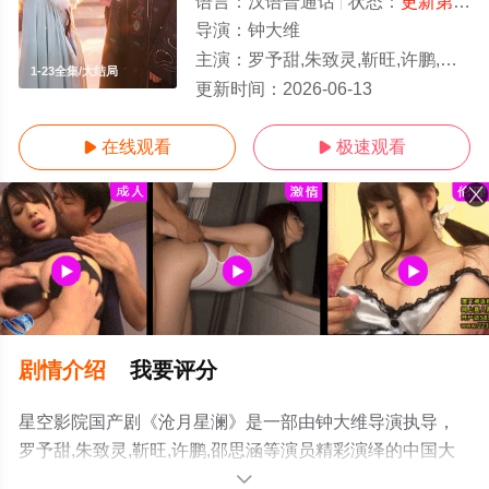
语言：
汉语普通话
状态：
更新第23集
导演：
钟大维
主演：
罗予甜,朱致灵,靳旺,许鹏,邵思涵
1-23全集/大结局
更新时间：
2026-06-13
在线观看
极速观看


剧情介绍
我要评分
星空影院国产剧《沧月星澜》是一部由钟大维导演执导，
罗予甜,朱致灵,靳旺,许鹏,邵思涵等演员精彩演绎的中国大
陆电视剧，大结局剧情已揭晓（1-23全集），免费观看高
