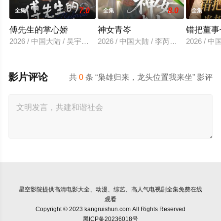
7.0
8.0
全集
全集
全集
傅先生的掌心娇
神女青岑
错把董事
2026 / 中国大陆 / 吴宇航＆郑千亦
2026 / 中国大陆 / 李芮峤＆张媛媛
2026 /
影片评论
共
0
条 “枭雄归来，龙头位置我来坐” 影评
星空影院
提供高清电影大全、动漫、综艺、高人气电视剧全集免费在线
观看
Copyright © 2023 kangruishun.com All Rights Reserved
黑ICP备20236018号