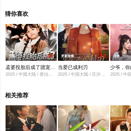
删减完整版电视剧全集就上星空电影网，热播电视剧提前
免费观看，更多剧情信息可移步至豆瓣电视剧、电视猫或
猜你喜欢
剧情网等平台了解。
1.0
3.0
全集
更新全集
全集
孟婆投胎后成了团宠小厨娘
当爱已成利刃
少爷，你
2025 / 中国大陆 / 唐治璇＆陈晗洢
2025 / 中国大陆 / 庄汐玥&嘉言
2025 /
相关推荐