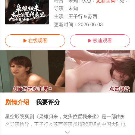
语言：
未知
状态：
更新全集
- 免费在线观看
导演：
未知
主演：
王子行＆苏西
更新全集/全集
更新时间：
2026-06-03
在线观看
极速观看


剧情介绍
我要评分
星空影院爽剧《枭雄归来，龙头位置我来坐》是一部由知
名导演执导，王子行＆苏西等演员精彩演绎的中国大陆电
视剧，大结局剧情已揭晓（更新全集），免费观看高清未
