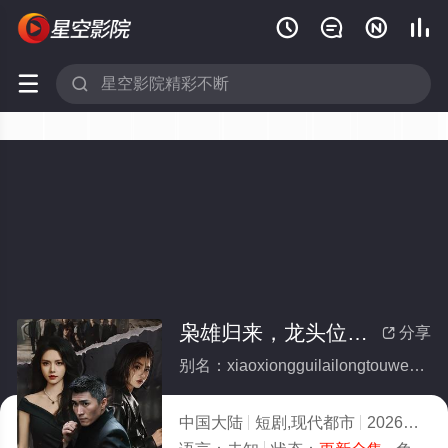






枭雄归来，龙头位置我来坐(全集)
分享

别名：xiaoxiongguilailongtouweizhiwolaizuo
中国大陆
短剧,现代都市
2026
6.0