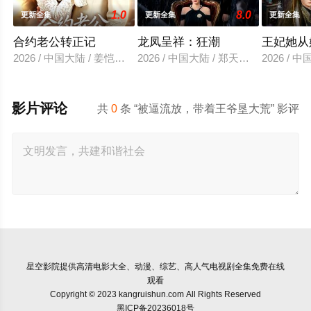
1.0
8.0
更新全集
更新全集
更新全集
合约老公转正记
龙凤呈祥：狂潮
王妃她从
2026 / 中国大陆 / 姜恺琳＆王厂
2026 / 中国大陆 / 郑天龙＆汪心宇
2026 /
影片评论
共
0
条 “被逼流放，带着王爷垦大荒” 影评
星空影院
提供高清电影大全、动漫、综艺、高人气电视剧全集免费在线
观看
Copyright © 2023 kangruishun.com All Rights Reserved
黑ICP备20236018号