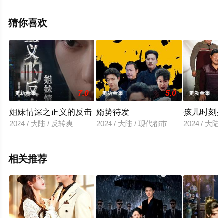
删减完整版电视剧全集就上星空电影网，热播电视剧提前
免费观看，更多剧情信息可移步至豆瓣电视剧、电视猫或
猜你喜欢
剧情网等平台了解。
7.0
5.0
更新全集
更新全集
更新全集
姐妹情深之正义的反击
婿势待发
孩儿时刻
2024 / 大陆 / 反转爽
2024 / 大陆 / 现代都市
2024 / 
相关推荐