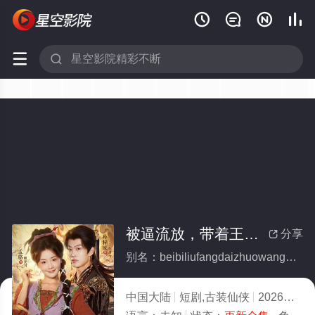






被逼流放，带着王爷垦大荒(全集)
分享

别名：beibiliufangdaizhuowangyekendahuang
中国大陆
短剧,古装仙侠
2026
6.0