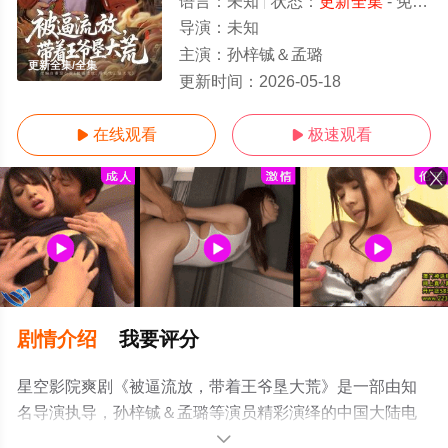
语言：
未知
状态：
更新全集
- 免费在线观看
导演：
未知
主演：
孙梓铖＆孟璐
更新全集/全集
更新时间：
2026-05-18
在线观看
极速观看


剧情介绍
我要评分
星空影院爽剧《被逼流放，带着王爷垦大荒》是一部由知
名导演执导，孙梓铖＆孟璐等演员精彩演绎的中国大陆电
视剧，大结局剧情已揭晓（更新全集），免费观看高清未
