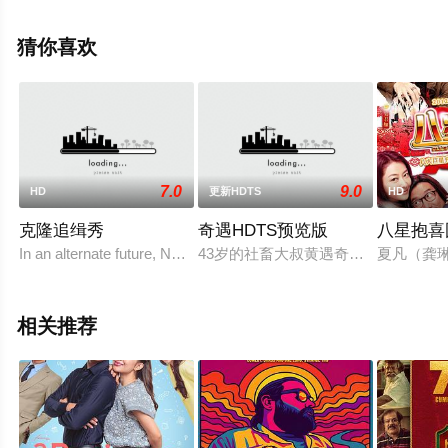
完整版电影大全就上星空电影网，更多剧情信息可移步至
豆瓣电影、电视猫或剧情网等平台了解。
猜你喜欢
7.0
9.0
HD
更新HDTS
HD
克隆追缉秀
奇遇HDTS预览版
八星抱喜
In an alternate future, Nefaricorp dominates human
43岁的社畜大叔黄遇奇（贾冰 饰）
夏凡（龚
相关推荐