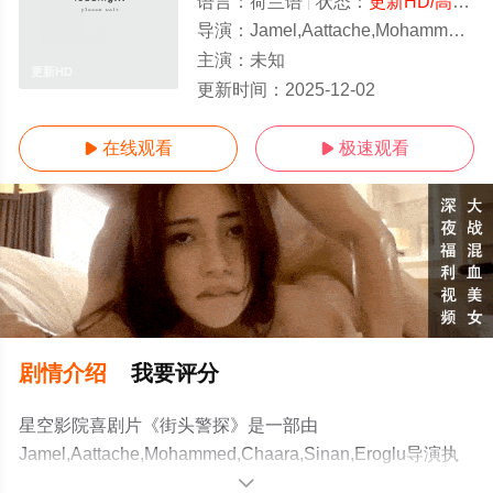
语言：
荷兰语
状态：
更新HD/高清
-
导演：
Jamel,Aattache,Mohammed,Chaara,Sin
主演：
未知
更新HD
更新时间：
2025-12-02
在线观看
极速观看


剧情介绍
我要评分
星空影院喜剧片《街头警探》是一部由
Jamel,Aattache,Mohammed,Chaara,Sinan,Eroglu导演执
导，众多演员精彩演绎的荷兰电影，免费观看高清未删减
