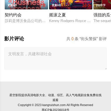
7.0
10.0
更新HD
更新HD
HD中字
契约约会
摇滚之夏
强扭的瓜
莎莉是博沃食品公司的食品分析师，如今陷入财务困境，她答应
Kenny Rodgers Royce honors his late 
The sequel
影片评论
共
0
条 “街头警探” 影评
星空影院
提供高清电影大全、动漫、综艺、高人气电视剧全集免费在线
观看
Copyright © 2023 kangruishun.com All Rights Reserved
黑ICP备20236018号