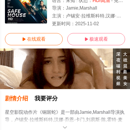
语言：
未知
状态：
HD/高清
- 免费在线观看
导演：
Jamie,Marshall
主演：
卢锡安·拉维斯科特,汉娜·乔恩-卡门,刘易斯·陈,霍特·麦克卡兰尼,伊桑·恩布里
HD
更新时间：
2025-11-02
在线观看
极速观看


剧情介绍
我要评分
星空影院动作片《铜斑蛇》是一部由Jamie,Marshall导演执
导，卢锡安·拉维斯科特,汉娜·乔恩-卡门,刘易斯·陈,霍特·麦
克卡兰尼,伊桑·恩布里等演员精彩演绎的美国电影，免费观
