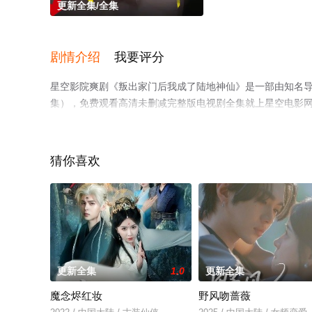
更新全集/全集
剧情介绍
我要评分
星空影院爽剧《叛出家门后我成了陆地神仙》是一部由知名
集），免费观看高清未删减完整版电视剧全集就上星空电影
剧情网等平台了解。
猜你喜欢
更新全集
1.0
更新全集
魔念烬红妆
野风吻蔷薇