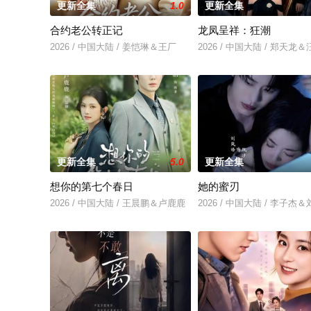
更新全集
1.0
更新全集
合约老公转正记
龙凤呈祥：狂潮
2026 / 中国大陆 / 姜恺琳＆王厂
2026 / 中国大陆 / 郑天龙
更新全集
5.0
更新全集
想你的第七个春日
她的蜜刃
2026 / 中国大陆 / 王晨鹏＆卢鹿鹿
2026 / 中国大陆 / 李子杰