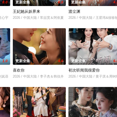
8.0
更新全集
6.0
更新全集
4.
王妃她从妖界来
渡尘渊
＆汪心宇
2026 / 中国大陆 / 常喆宽＆阿依夏
2026 / 中国大陆 / 王星玮&徐轸
1.0
更新全集
4.0
更新全集
6.
喜欢你
初次听闻我很爱你
＆刘岚语
2026 / 中国大陆 / 李子杰＆韩佳卉
2026 / 中国大陆 / 黄子淇＆周钶