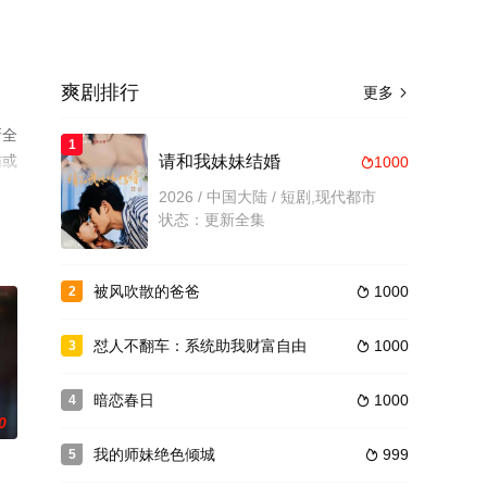
爽剧排行
更多

新全
1
猫或
请和我妹妹结婚
1000

2026 / 中国大陆 / 短剧,现代都市
状态：更新全集
被风吹散的爸爸
1000
2

怼人不翻车：系统助我财富自由
1000
3

暗恋春日
1000
4

0
我的师妹绝色倾城
999
5
