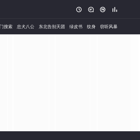




门搜索
忠犬八公
东北告别天团
绿皮书
纹身
窃听风暴