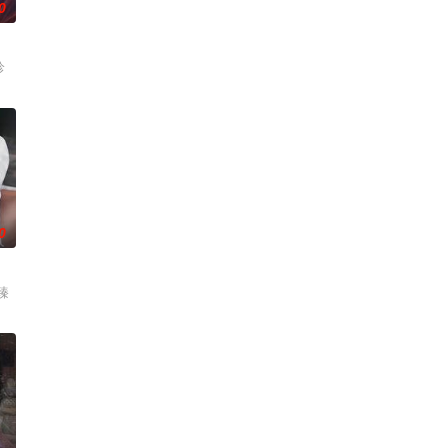
0
轸
0
臻