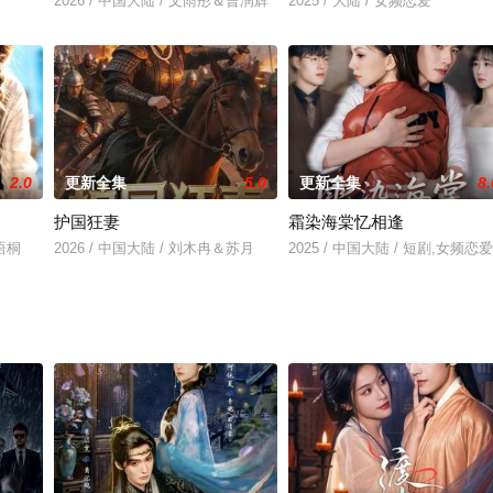
2026 / 中国大陆 / 文雨彤＆曹润辉
2025 / 大陆 / 女频恋爱
2.0
更新全集
5.0
更新全集
8.
护国狂妻
霜染海棠忆相逢
苏语桐
2026 / 中国大陆 / 刘木冉＆苏月
2025 / 中国大陆 / 短剧,女频恋爱