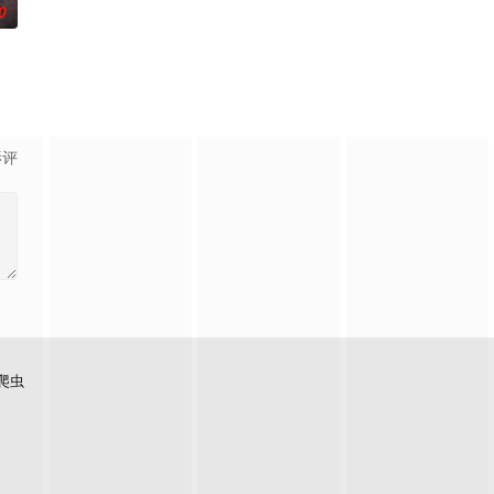
0
影评
爬虫