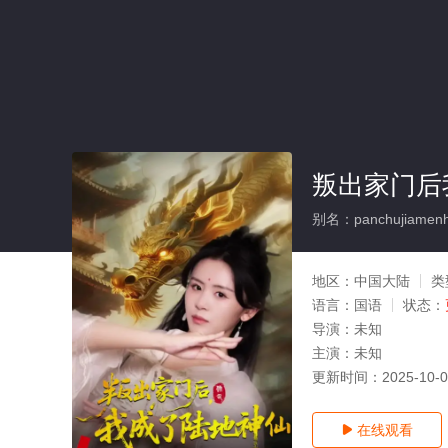
叛出家门后
别名：panchujiamenho
地区：
中国大陆
类
语言：
国语
状态：
导演：
未知
主演：
未知
更新时间：
2025-10-
在线观看
