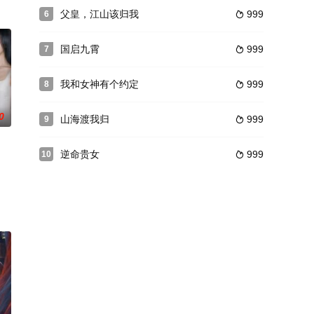
父皇，江山该归我
999
6

国启九霄
999
7

我和女神有个约定
999
8

0
山海渡我归
999
9

逆命贵女
999
10
