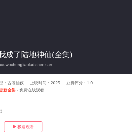
我成了陆地神仙(全集)
uwochengliaoludishenxian
型：
古装仙侠
上映时间：
2025
豆瓣评分：
1.0
更新全集
- 免费在线观看
03
极速观看
