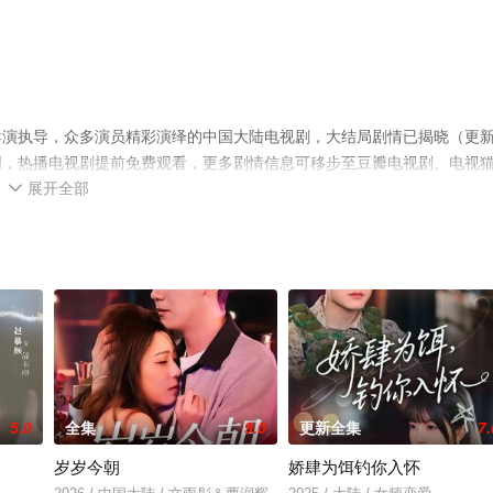
导演执导，众多演员精彩演绎的中国大陆电视剧，大结局剧情已揭晓（更
网，热播电视剧提前免费观看，更多剧情信息可移步至豆瓣电视剧、电视
展开全部

5.0
全集
9.0
更新全集
7.
岁岁今朝
娇肆为饵钓你入怀