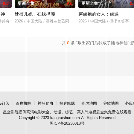
8.0
更新全集
9.0
更新全集
2.
封神
硬核儿媳，在线撑腰
穿旗袍的女人：旗遇
＆傅邦奇
2026 / 中国大陆 / 游雅＆曾乙同
2026 / 中国大陆 / 椰椰＆哲宇
共
0
条 “叛出家门后我成了陆地神仙” 
S订阅
百度蜘蛛
神马爬虫
搜狗蜘蛛
奇虎地图
谷歌地图
必应
星空影院
提供高清电影大全、动漫、综艺、高人气电视剧全集免费在线观看
Copyright © 2023 kangruishun.com All Rights Reserved
黑ICP备20236018号