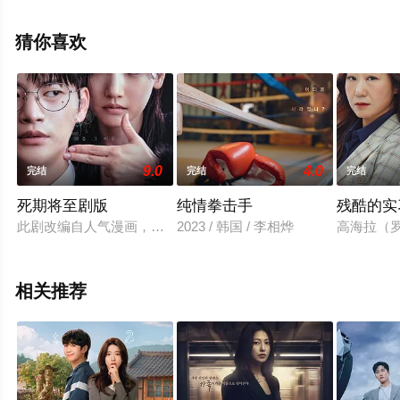
德,克里斯托弗·戈勒姆,布鲁克·史密斯,罗密·罗斯蒙特,迈克
尔·加斯顿,斯宾塞·加雷特,汤姆·伦克,乔尔·德·拉·冯特等演员
猜你喜欢
精彩演绎的韩国电视剧，大结局剧情已揭晓（1-9全集），
免费观看高清未删减完整版电视剧全集就上星空电影网，
热播电视剧提前免费观看，更多剧情信息可移步至豆瓣电
视剧、电视猫或剧情网等平台了解。
9.0
4.0
完结
完结
完结
死期将至剧版
纯情拳击手
残酷的实
此剧改编自人气漫画，由《再次十八岁》导演执导，讲述与死亡
2023 / 韩国 / 李相烨
高海拉（罗
相关推荐