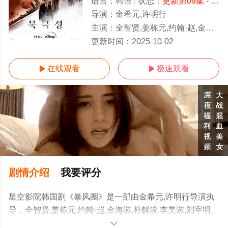
语言：
韩语
状态：
更新第09集
- 免费在线观看
导演：
金希元,许明行
主演：
全智贤,姜栋元,约翰·赵,金海淑,朴解浚,李美淑,刘宰明,吴正世,李尚熙,朱钟赫,元志安,
1-9全集/大结局
更新时间：
2025-10-02
在线观看
极速观看


剧情介绍
我要评分
星空影院韩国剧《暴风圈》是一部由金希元,许明行导演执
导，全智贤,姜栋元,约翰·赵,金海淑,朴解浚,李美淑,刘宰明,
吴正世,李尚熙,朱钟赫,元志安,艾丽西娅·汉娜,雅各布·贝特兰
