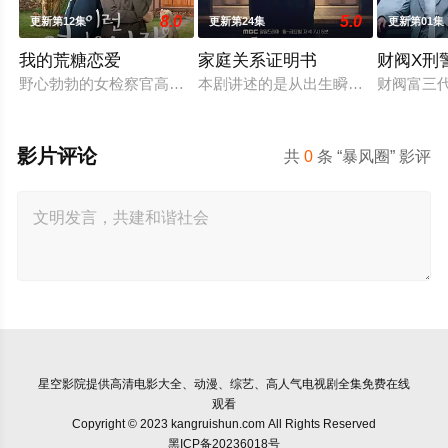
8.0
5.0
更新第12集
更新第24集
更新第01集
我的荒糖恋爱
家庭关系证明书
财阀X刑
野心勃勃的女检察官高恩世（贺营 饰）意外失忆，住进拳击教练
本剧讲述的是从出生瞬间开始就被打
财阀富三
影片评论
共
0
条 “暴风圈” 影评
星空影院
提供高清电影大全、动漫、综艺、高人气电视剧全集免费在线
观看
Copyright © 2023 kangruishun.com All Rights Reserved
黑ICP备20236018号