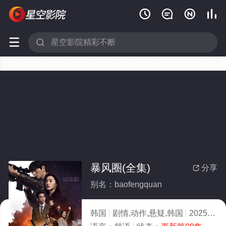






暴风圈(全集)
分享

别名：baofengquan
韩国
剧情,动作,悬疑,韩国
2025
10.