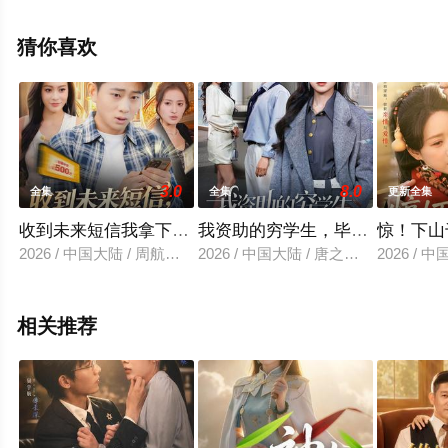
视剧全集就上星空电影网，热播电视剧提前免费观看，更
多剧情信息可移步至豆瓣电视剧、电视猫或剧情网等平台
猜你喜欢
了解。
3.0
8.0
全集
全集
更新全集
收到未来短信我拿下首富千金
我资助的穷学生，毕业把我当乞
惊！下山
2026 / 中国大陆 / 周航健＆郭田田
2026 / 中国大陆 / 唐之斐＆王青泽
2026 /
相关推荐