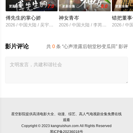
7.0
8.0
更新全集
更新全集
更新全集
傅先生的掌心娇
神女青岑
错把董事
2026 / 中国大陆 / 吴宇航＆郑千亦
2026 / 中国大陆 / 李芮峤＆张媛媛
2026 /
影片评论
共
0
条 “心声泄露后朝堂秒变瓜田” 影评
星空影院
提供高清电影大全、动漫、综艺、高人气电视剧全集免费在线
观看
Copyright © 2023 kangruishun.com All Rights Reserved
黑ICP备20236018号