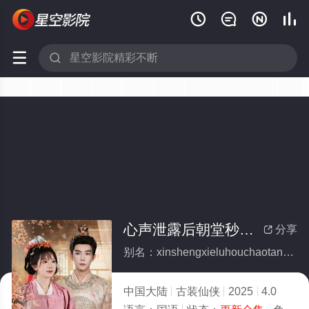






心声泄露后朝堂秒变瓜田(全集)
分享

别名：xinshengxieluhouchaotangmiaobianguatian
中国大陆
古装仙侠
2025
4.0