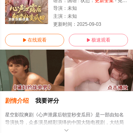
语言：
国语
状态：
更新全集
- 免费在线观看
导演：
未知
主演：
未知
更新全集/全集
更新时间：
2025-09-03
在线观看
极速观看


剧情介绍
我要评分
星空影院爽剧《心声泄露后朝堂秒变瓜田》是一部由知名
导演执导，众多演员精彩演绎的中国大陆电视剧，大结局
剧情已揭晓（更新全集），免费观看高清未删减完整版电
