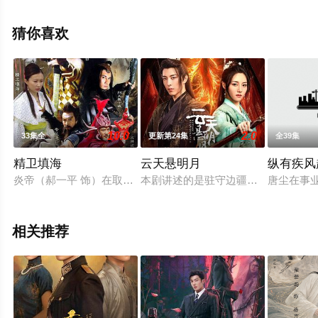
电视剧，大结局剧情已揭晓（1-30全集），免费观看高清
未删减完整版电视剧全集就上星空电影网，热播电视剧提
猜你喜欢
前免费观看，更多剧情信息可移步至豆瓣电视剧、电视猫
或剧情网等平台了解。
10.0
2.0
33集全
更新第24集
全39集
精卫填海
云天悬明月
纵有疾风
炎帝（郝一平 饰）在取得灭魔之战胜利时，遭伏魔突然袭击，被
本剧讲述的是驻守边疆的王爷，收到
唐尘在事
相关推荐