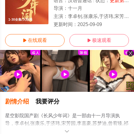
语言：
汉语普通话
状态：
更新第30集
导演：
十一月
主演：
李卓钊,张康乐,于济玮,宋芳园,李嘉豪,苏梦迪,曾宥臻,祁心蕊,李倩,纪李,王名扬,王绘春
1-30全集/大结局
更新时间：
2025-09-09
在线观看
极速观看


剧情介绍
我要评分
星空影院国产剧《长风少年词》是一部由十一月导演执
导，李卓钊,张康乐,于济玮,宋芳园,李嘉豪,苏梦迪,曾宥臻,祁
心蕊,李倩,纪李,王名扬,王绘春等演员精彩演绎的中国大陆
