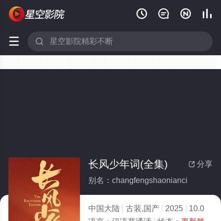






长风少年词(全集)
分享

别名：changfengshaonianci
中国大陆
古装,国产
2025
10.0