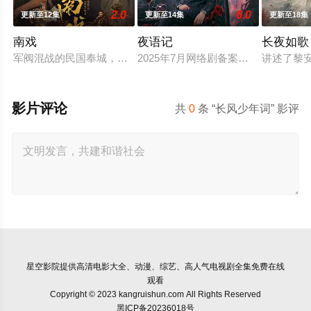
2.0
6.0
更新至12集
更新至14集
更新至18集
南戏
夜语记
长夜如歌
军阀混战的民国奉城，玉佛头离奇失窃，戏班主横尸戏台，将冷
2025年7月网络剧备案当代 都市 海
讲述了黎
影片评论
共
0
条 “长风少年词” 影评
星空影院
提供高清电影大全、动漫、综艺、高人气电视剧全集免费在线
观看
Copyright © 2023 kangruishun.com All Rights Reserved
黑ICP备20236018号