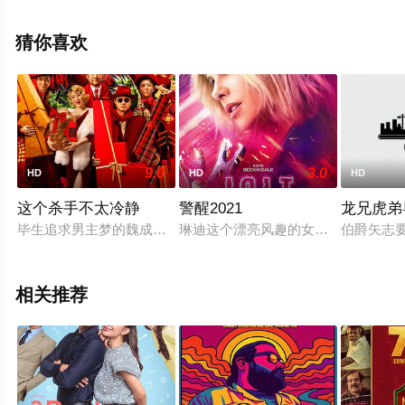
尔马什,安娜·乌克洛娃,叶卡捷琳娜·艾吉娃,克谢尼亚·特雷斯
特,Anastasiya,Saklakova,Anton,Biryukov,塔蒂安娜·维德里
猜你喜欢
娜,亚历山大·梅乔金,Vitali,Laptev,Vadim,Salakhov,Oleg,等
演员精彩演绎的俄罗斯电影，免费观看高清未删减完整版
电影大全就上星空电影网，更多剧情信息可移步至豆瓣电
影、电视猫或剧情网等平台了解。
9.0
3.0
HD
HD
HD
这个杀手不太冷静
警醒2021
龙兄虎弟
毕生追求男主梦的魏成功（魏翔 饰）终于得到了女明星米兰（马丽
琳迪这个漂亮风趣的女人有一个痛苦
伯爵矢志
相关推荐