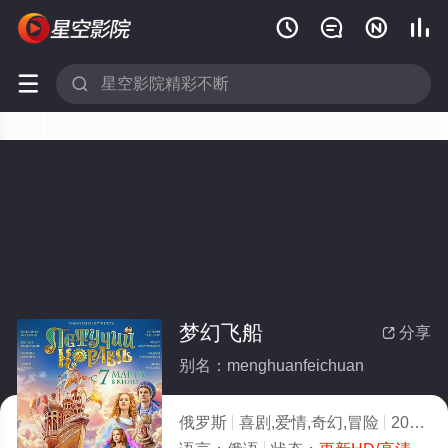






梦幻飞船
分享

别名：menghuanfeichuan
俄罗斯
喜剧,爱情,奇幻,冒险
2024
5