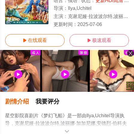
语言：
俄语
状态：
更新HD/高清
- 免费在线观看
导演：
Ilya,Uchitel
主演：
克谢尼娅·拉波波尔特,波丽娜·加加尼娜,安德烈·伯科夫斯基,列昂尼德·亚尔莫利尼克,费奥·
更新HD
更新时间：
2025-07-06
在线观看
极速观看


剧情介绍
我要评分
星空影院喜剧片《梦幻飞船》是一部由Ilya,Uchitel导演执
导，克谢尼娅·拉波波尔特,波丽娜·加加尼娜,安德烈·伯科夫
斯基,列昂尼德·亚尔莫利尼克,费奥·杜布朗拉沃夫,谢尔盖·加
