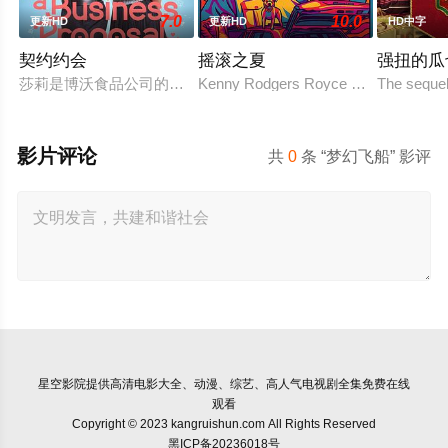
7.0
10.0
更新HD
更新HD
HD中字
契约约会
摇滚之夏
强扭的瓜
莎莉是博沃食品公司的食品分析师，如今陷入财务困境，她答应
Kenny Rodgers Royce honors his late 
The sequel
影片评论
共
0
条 “梦幻飞船” 影评
星空影院
提供高清电影大全、动漫、综艺、高人气电视剧全集免费在线
观看
Copyright © 2023 kangruishun.com All Rights Reserved
黑ICP备20236018号