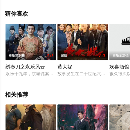
未删减完整版电视剧全集就上星空电影网，热播电视剧提
前免费观看，更多剧情信息可移步至豆瓣电视剧、电视猫
猜你喜欢
或剧情网等平台了解。
2.0
7.0
更新第24集
完结
更新至20全
绣春刀之永乐风云
黄大妮
欢喜酒馆
永乐十九年，京城诡案频发：妖魔夜行、国宝被盗、太医遭调包！
故事发生在二十世纪六十年代，黄大妮
很久很久
相关推荐