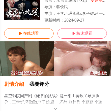
语言：
汉语普通话
状态：
更新第34集
导演：
蒋钦民
主演：
王学圻,蒋勤勤,李子雄,吕一,冯静,张梓烈,李勤勤,李璐茜,祝涛
更新第34集
更新时间：
2024-09-27
在线观看
极速观看


剧情介绍
我要评分
星空影院国产剧《姥爷的抗战》是一部由蒋钦民导演执
导，王学圻,蒋勤勤,李子雄,吕一,冯静,张梓烈,李勤勤,李璐
茜,祝涛等演员精彩演绎的中国大陆电视剧，免费观看高清
