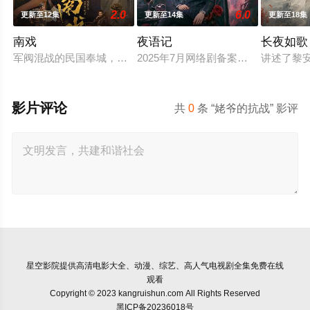
2.0
6.0
更新至12集
更新至14集
更新至18集
南戏
夜语记
长夜如歌
军阀混战的民国奉城，玉佛头离奇失窃，戏班主横尸戏台，将冷
2025年7月网络剧备案当代 都市 海
讲述了黎
影片评论
共
0
条 “姥爷的抗战” 影评
星空影院
提供高清电影大全、动漫、综艺、高人气电视剧全集免费在线
观看
Copyright © 2023 kangruishun.com All Rights Reserved
黑ICP备20236018号