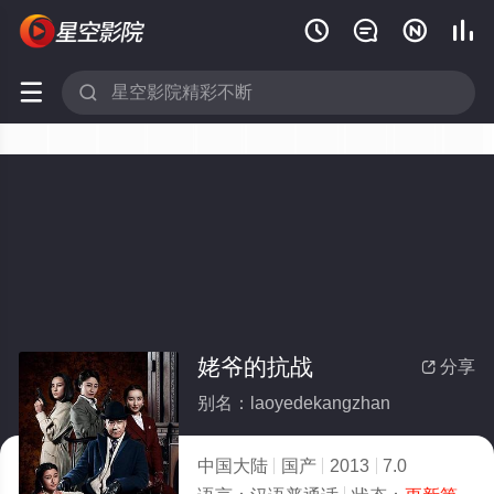






姥爷的抗战
分享

别名：laoyedekangzhan
中国大陆
国产
2013
7.0