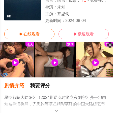
语言：
国语
状态：
HD
- 免费在线观看
导演：
未知
主演：
齐思钧
HD
更新时间：
2024-08-04
在线观看
极速观看


剧情介绍
我要评分
星空影院大陆综艺《2024斯诺克时尚之夜刘宇》是一部由
知名导演执导，齐思钧等演员精彩演绎的中国大陆综艺节
目，免费观看高清未删减完整版综艺节目就上星空电影
