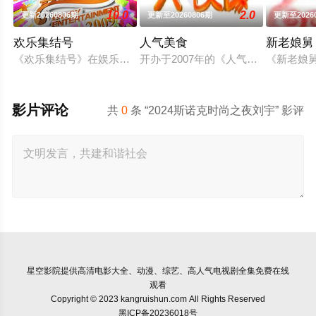
10.0
2.0
更新20260806期
更新至20260806期
更新至2026
欢乐集结号
人气美食
新老娘舅
《欢乐集结号》在娱乐资讯类栏目中一枝独秀，领跑全国，是辽
开办于2007年的《人气美食》为美
《新老娘
影片评论
共
0
条 “2024斯诺克时尚之夜刘宇” 影评
星空影院
提供高清电影大全、动漫、综艺、高人气电视剧全集免费在线
观看
Copyright © 2023 kangruishun.com All Rights Reserved
黑ICP备20236018号