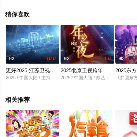
网，更多剧情信息可移步至豆瓣综艺、电视猫或剧情网等
平台了解。
猜你喜欢
10.0
1.0
HD
HD
HD
更好2025·江苏卫视跨年演唱会
2025北京卫视跨年
2025东
2025 / 中国大陆 / 主持人,01,主持人,02,主持人,03,主持人,04,
2025 / 中国大陆 / 戴艺,郑璐,李杰
《梦圆东方
相关推荐