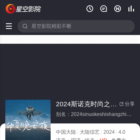






2024斯诺克时尚之夜刘宇
分享

别名：2024sinuokeshishangzhiyeliuyu
中国大陆
大陆综艺
2024
4.0