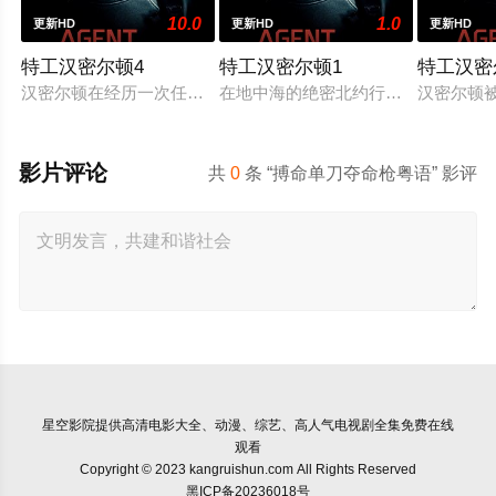
10.0
1.0
更新HD
更新HD
更新HD
特工汉密尔顿4
特工汉密尔顿1
特工汉密
汉密尔顿在经历一次任务的严重后果后，陷入了自我毁灭的状态
在地中海的绝密北约行动中，瑞典攻
汉密尔顿
影片评论
共
0
条 “搏命单刀夺命枪粤语” 影评
星空影院
提供高清电影大全、动漫、综艺、高人气电视剧全集免费在线
观看
Copyright © 2023 kangruishun.com All Rights Reserved
黑ICP备20236018号