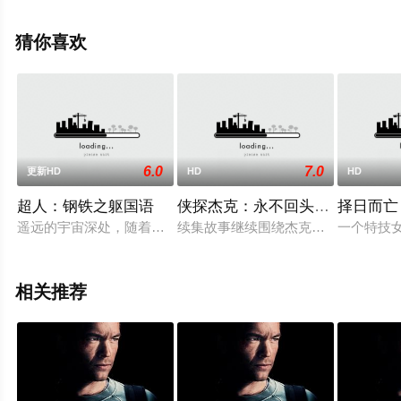
1全集），免费观看高清未删减完整版电影大全就上星空电
影网，更多剧情信息可移步至豆瓣电影、电视猫或剧情网
猜你喜欢
等平台了解。
6.0
7.0
更新HD
HD
HD
超人：钢铁之躯国语
侠探杰克：永不回头国语
择日而亡
遥远的宇宙深处，随着氪星的毁灭，超人的传奇故事拉开序幕。氪星人乔·
续集故事继续围绕杰克（汤姆·克鲁斯
一个特技
相关推荐