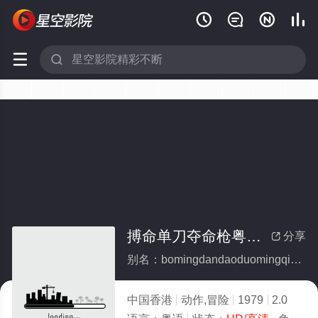






搏命单刀夺命枪粤语(全集)
分享

别名：bomingdandaoduomingqiangyueyu
中国香港
动作,冒险
1979
2.0