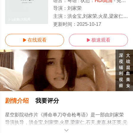
语言：
粤语
状态：
HD/高清
- 免费在线观看
导演：
刘家荣
主演：
洪金宝,刘家荣,火星,梁家仁,石天,麦嘉,林正英,元彪
1-1全集/大结局
更新时间：
2025-10-17
在线观看
极速观看


剧情介绍
我要评分
星空影院动作片《搏命单刀夺命枪粤语》是一部由刘家荣
导演执导，洪金宝,刘家荣,火星,梁家仁,石天,麦嘉,林正英,元
彪等演员精彩演绎的中国香港电影，大结局剧情已揭晓（1-
