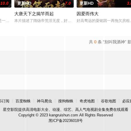
10.0
更新HD
7.0
更新HD
3.
大唐天下之揭竿而起
因爱而伟大
无恢复可能的四肢——的治疗方法，而一步步踏入
是一部关于叛逆女孩林西西与颓废的犯罪悬疑小说家方云生前往石牛寨所发生的
本片描述了隋炀帝荒淫无度，好大喜功，施暴政，不听真言，最终导
好高骛远的粟铭因一再拖欠房租
共
0
条 “别叫我酒神” 
S订阅
百度蜘蛛
神马爬虫
搜狗蜘蛛
奇虎地图
谷歌地图
必应
星空影院
提供高清电影大全、动漫、综艺、高人气电视剧全集免费在线观看
Copyright © 2023 kangruishun.com All Rights Reserved
黑ICP备20236018号