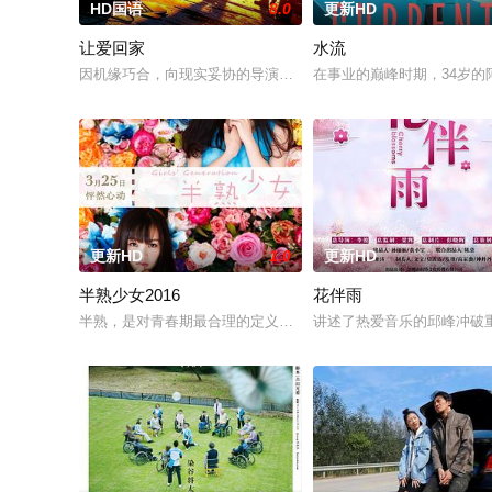
HD国语
8.0
更新HD
让爱回家
水流
因机缘巧合，向现实妥协的导演朱达仁萌生拍一部《河南人在北
在事业的巅峰时期，34岁
更新HD
1.0
更新HD
半熟少女2016
花伴雨
半熟，是对青春期最合理的定义，它是梦开始的地方，没有深思
讲述了热爱音乐的邱峰冲破