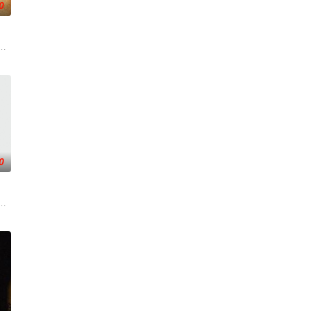
0
到布宜诺
小镇女子向疏远的哥哥借了钱，独自一人踏上穿越西德克萨斯州的旅程，寻求
0
情隔阂，
届中华慈善奖最具爱心慈善楷模张彦杰老师的故
。被那微不足道的成就麻醉过后他该如何面对现实，能改变他的命运的是谁？