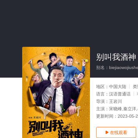
别叫我酒神
别名：biejiaowojiush
地区：
中国大陆
类
语言：
汉语普通话
导演：
王岩川
主演：
宋晓峰,秦立洋
更新时间：
2023-05-
在线观看
