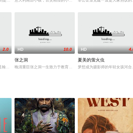
己；就这样婴儿变成了孤儿，浪客当起了“奶爸”
Racine)是一位令人畏惧的刑事法庭的法官。在一次审判中，蒂特·罗兰森
意大利南部小镇，古灵精怪的小男孩托托（萨瓦特利·卡西欧 饰）喜
非公企业党建一直是大家热议的
2.0
HD
10.0
HD
4.
张之洞
夏美的萤火虫
好，歌甜。每天十里八乡青壮都来酒坊争口头酒。男
廷翰兄妹，却卷入广州科举舞弊案，被知府诬陷入狱。他为证清白，协助将军通
晚清重臣张之洞一生致力于教育改革，实业救国。奈何时局动荡，清
梦想成为摄影师的年轻女孩河合