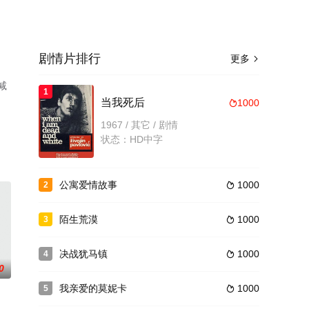
剧情片排行
更多

减
1
当我死后
1000

1967 / 其它 / 剧情
状态：HD中字
公寓爱情故事
1000
2

陌生荒漠
1000
3

决战犹马镇
1000
4

0
我亲爱的莫妮卡
1000
5
