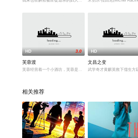
我来也在解救被匪徒追杀的妇人后，不料却被其临终托付婴孩给自
米切尔·拉西尼(Michel 
HD
3.0
HD
芙蓉渡
文昌之变
芙蓉经营着一个小酒坊，芙蓉是芙蓉渡上最有名的花，人美，酒
武学奇才黄麒英救下儒生方
相关推荐