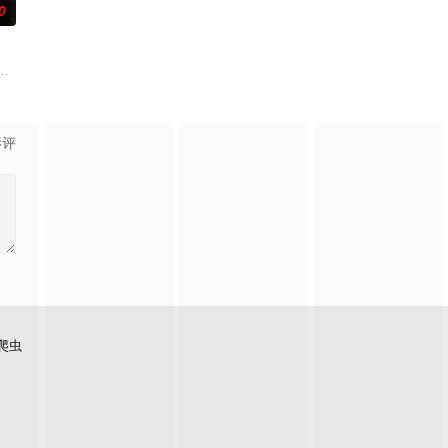
0
故事。通
致大规模农民起义的故事。隋末至唐初，广征史
而被房东扫地出门，妻子也不堪忍受离他而去，粟铭独自带着6岁孩子，无路可
影评
爬虫