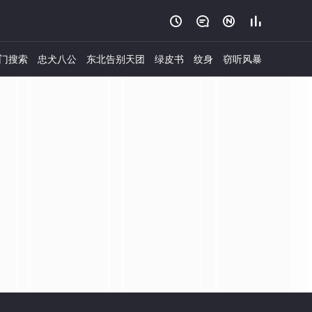




门搜索
忠犬八公
东北告别天团
绿皮书
纹身
窃听风暴