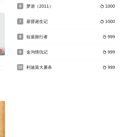
欢看电影，更喜欢看放映师阿尔弗雷多（菲利
话题，党建能为企业带来效益吗？能为企业带来发展动力吗？带着这些个问题
梦游（2011）
1000
6

基督诞生记
1000
7

短途旅行者
999
8

0
金沟情仇记
999
9

利迪策大屠杀
999
10

过连环计
政府腐朽透顶，张之洞虽穷尽一生之力也未能挽
夏美（有村架纯 饰）对迷茫的未来颇感不安，而男友相羽慎吾（工藤阿须加 饰