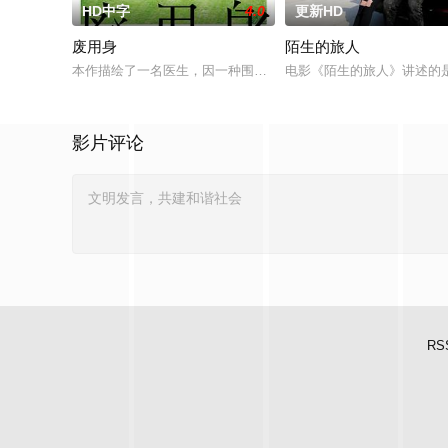
HD中字
4.0
更新HD
废用身
陌生的旅人
本作描绘了一名医生，因一种围绕“废用身”——因瘫痪等原因已
电影《陌生的旅人》讲述的
影片评论
RS