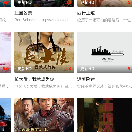
5.0
更新HD
5.0
更新HD
5.
庄园凶祟
西行正道
京》电影的念头，在说服主编姚松、老乡韩战、二房
的阿根廷造型师丽娜在瑞士的一场颁奖典礼后，被一种突如其来的冲动驱使。回
Rao Bahadur is a psychological drama set against th
经历了一场可怕的遭遇后，一位
5.0
更新HD
4.0
更新HD
8.
长大后，我就成为你
追梦险途
熟虑，只有最单纯的坚定，然而，在这个充满意外的
重重阻力，克服种种困难，组建乐队追求自己的音乐梦想，并走出了困住他的亲
电影《长大后，我就成为你》由中共四川省第十一届党代表、第十二
曾经的商界天才，被迫跌落神坛