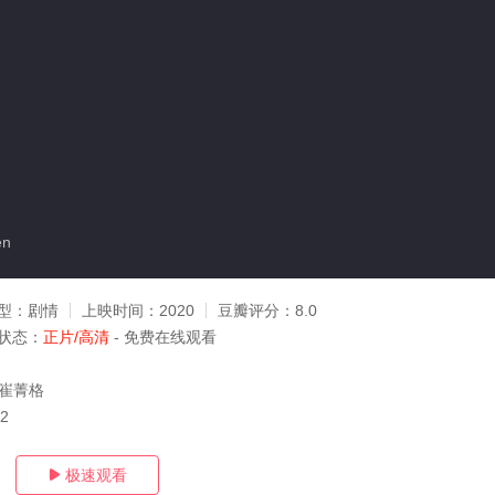
en
型：
剧情
上映时间：
2020
豆瓣评分：
8.0
状态：
正片/高清
- 免费在线观看
,崔菁格
22
极速观看
