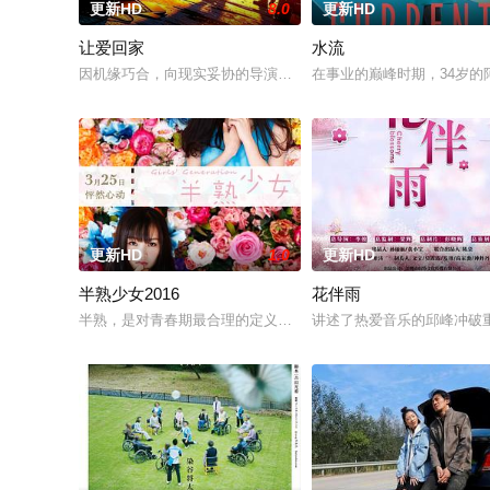
更新HD
8.0
更新HD
让爱回家
水流
因机缘巧合，向现实妥协的导演朱达仁萌生拍一部《河南人在北
在事业的巅峰时期，34岁
更新HD
1.0
更新HD
半熟少女2016
花伴雨
半熟，是对青春期最合理的定义，它是梦开始的地方，没有深思
讲述了热爱音乐的邱峰冲破