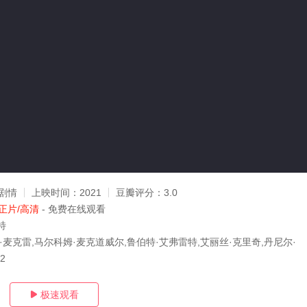
剧情
上映时间：
2021
豆瓣评分：
3.0
正片/高清
- 免费在线观看
特
·麦克雷,马尔科姆·麦克道威尔,鲁伯特·艾弗雷特,艾丽丝·克里奇,丹尼尔·
22
极速观看
