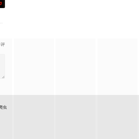
0
故事。通
致大规模农民起义的故事。隋末至唐初，广征史
而被房东扫地出门，妻子也不堪忍受离他而去，粟铭独自带着6岁孩子，无路可
影评
爬虫