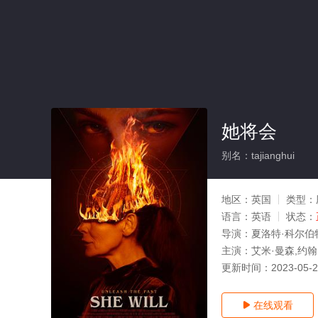
她将会
别名：tajianghui
地区：
英国
类型：
语言：
英语
状态：
导演：
夏洛特·科尔伯
主演：
艾米·曼森,约翰
更新时间：
2023-05-
在线观看
