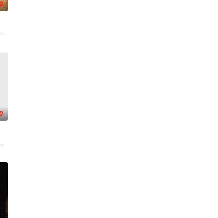
0
到布宜诺
小镇女子向疏远的哥哥借了钱，独自一人踏上穿越西德克萨斯州的旅程，寻求
0
情隔阂，
届中华慈善奖最具爱心慈善楷模张彦杰老师的故
。被那微不足道的成就麻醉过后他该如何面对现实，能改变他的命运的是谁？