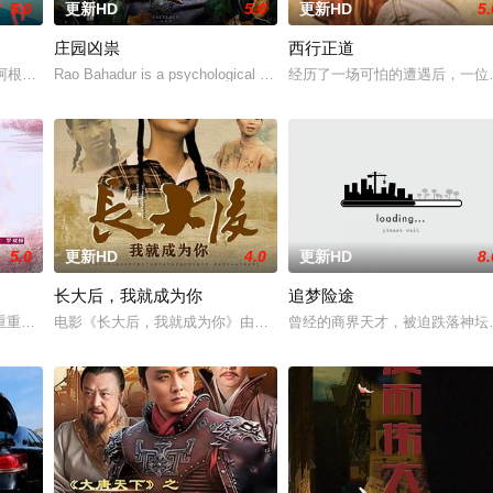
5.0
更新HD
5.0
更新HD
5.
庄园凶祟
西行正道
京》电影的念头，在说服主编姚松、老乡韩战、二房
的阿根廷造型师丽娜在瑞士的一场颁奖典礼后，被一种突如其来的冲动驱使。回
Rao Bahadur is a psychological drama set against th
经历了一场可怕的遭遇后，一位
5.0
更新HD
4.0
更新HD
8.
长大后，我就成为你
追梦险途
熟虑，只有最单纯的坚定，然而，在这个充满意外的
重重阻力，克服种种困难，组建乐队追求自己的音乐梦想，并走出了困住他的亲
电影《长大后，我就成为你》由中共四川省第十一届党代表、第十二
曾经的商界天才，被迫跌落神坛