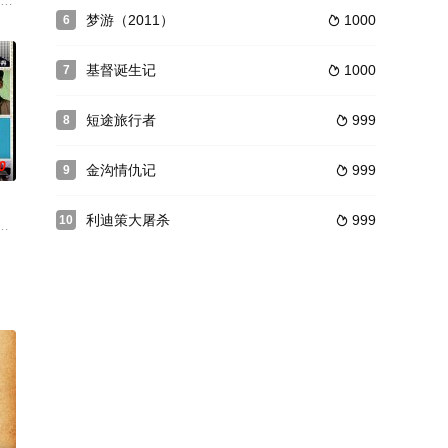
菁来到了
，两人一个性格孤僻、沉默寡言，一个玩世
）为肥威所惑做假账，令公司亏空一千多万。事后肥威外逃，志恒被商业调查科
梦游（2011）
1000
6

基督诞生记
1000
7

短途旅行者
999
8

0
金沟情仇记
999
9

利迪策大屠杀
999
10

演：吴回摄影Cinematogr
君如 饰）总算从一介小小妓女“升职”成为了“妈妈桑”，带领着手下吴露（王