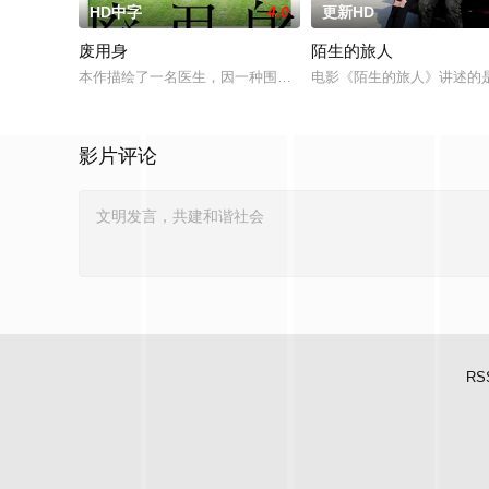
HD中字
4.0
更新HD
废用身
陌生的旅人
本作描绘了一名医生，因一种围绕“废用身”——因瘫痪等原因已
电影《陌生的旅人》讲述的
影片评论
RS