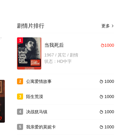
剧情片排行
更多

·
1
当我死后
1000

1967 / 其它 / 剧情
状态：HD中字
公寓爱情故事
1000
2

陌生荒漠
1000
3

决战犹马镇
1000
4

0
我亲爱的莫妮卡
1000
5
