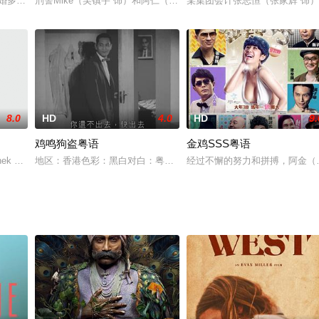
成，经历了阴亲鬼胎、替身挡灾、隔代回魂三起灵异
结婚多年，彼此之间的感情早已经十分淡漠。为了逃离令她感到窒息的婚姻，夏
刑警Mike（吴镇宇 饰）和阿仁（古天乐 饰）是一对拍档兼好兄弟
某集团会计张志恒（张家辉 饰
8.0
HD
4.0
HD
9.
鸡鸣狗盗粤语
金鸡SSS粤语
胁，由李超（吴镇宇 饰）、郭震风（安志杰
shek Bachchan 饰）年岁已高却依然形单影只，没有成家的打算，
地区：香港色彩：黑白对白：粤语出品：中联电影企业有限公司[中国香港]导
经过不懈的努力和拼搏，阿金（吴