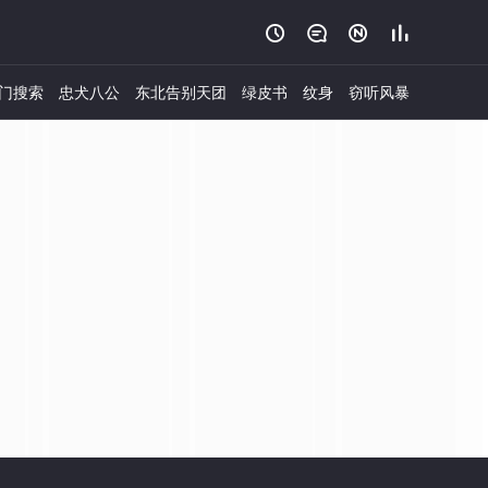




门搜索
忠犬八公
东北告别天团
绿皮书
纹身
窃听风暴