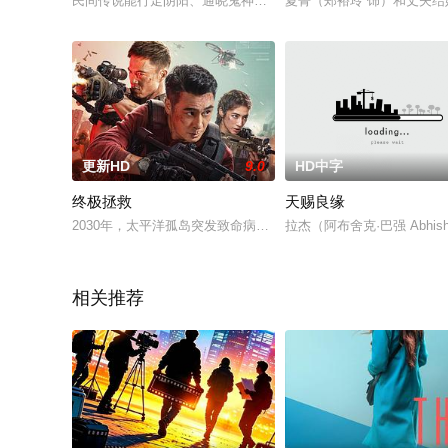
民间传说能行走阴阳、通晓鬼神的走阴人小沈师傅，从拜师到艺
夏菁（郑裕玲 饰）和丈夫
更新HD
9.0
HD中字
终极拯救
天赐良缘
2030年，太平洋孤岛突发致命病毒，面对岛上武装力量的生化威
拉杰（阿布舍克·巴强 Abhi
相关推荐