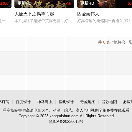
10.0
更新HD
7.0
更新HD
3.
大唐天下之揭竿而起
因爱而伟大
无恢复可能的四肢——的治疗方法，而一步步踏入
是一部关于叛逆女孩林西西与颓废的犯罪悬疑小说家方云生前往石牛寨所发生的
本片描述了隋炀帝荒淫无度，好大喜功，施暴政，不听真言，最终导
好高骛远的粟铭因一再拖欠房租
共
0
条 “她将会” 
S订阅
百度蜘蛛
神马爬虫
搜狗蜘蛛
奇虎地图
谷歌地图
必应
星空影院
提供高清电影大全、动漫、综艺、高人气电视剧全集免费在线观看
Copyright © 2023 kangruishun.com All Rights Reserved
黑ICP备20236018号