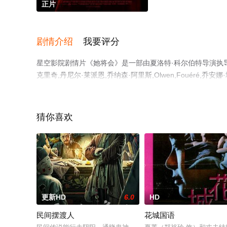
正片
剧情介绍
我要评分
星空影院剧情片《她将会》是一部由夏洛特·科尔伯特导演执导，
克里奇,丹尼尔·莱派恩,乔纳森·阿里斯,Olwen,Fouéré,乔安
影，免费观看高清未删减完整版电影大全就上星空电影网，
猜你喜欢
更新HD
6.0
HD
民间摆渡人
花城国语