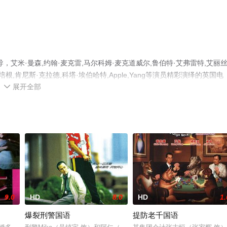
艾米·曼森,约翰·麦克雷,马尔科姆·麦克道威尔,鲁伯特·艾弗雷特,艾丽丝
娜·培根,肯尼斯·克拉德,科塔·埃伯哈特,Apple,Yang等演员精彩演绎的英国电
展开全部
更多剧情信息可移步至豆瓣电影、电视猫或剧情网等平台了解。

9.0
HD
8.0
HD
1.
爆裂刑警国语
提防老千国语