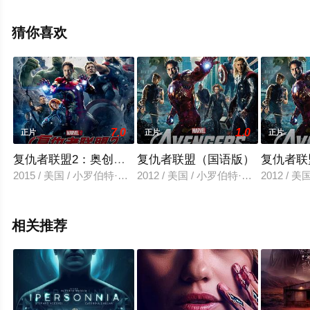
就上星空电影网，更多剧情信息可移步至豆瓣电影、电视
猫或剧情网等平台了解。
猜你喜欢
7.0
1.0
正片
正片
正片
复仇者联盟2：奥创纪元（国语版）
复仇者联盟（国语版）
复仇者联
2015 / 美国 / 小罗伯特·唐尼,克里斯·海姆斯沃斯,马克·鲁弗洛,
2012 / 美国 / 小罗伯特·唐尼,克
2012 /
相关推荐