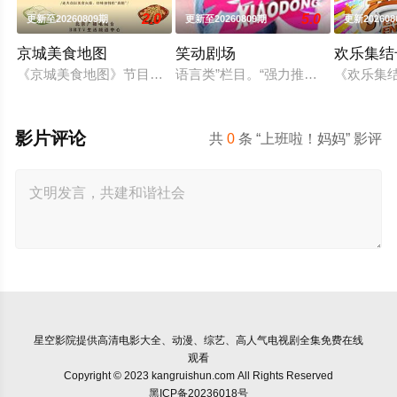
2.0
5.0
更新至20260809期
更新至20260809期
更新202608
京城美食地图
笑动剧场
欢乐集结
《京城美食地图》节目组的美食侦探邀约行业专家和爱吃团网友
语言类”栏目。“强力推出”第一时段，
《欢乐集
影片评论
共
0
条 “上班啦！妈妈” 影评
星空影院
提供高清电影大全、动漫、综艺、高人气电视剧全集免费在线
观看
Copyright © 2023 kangruishun.com All Rights Reserved
黑ICP备20236018号