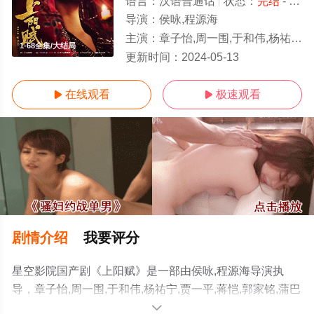
语言：
汉语普通话
状态：
完结
- 免费在线观看
导演：
侯咏,程源海
主演：
章子怡,周一围,于和伟,杨祐宁,贾一平,蒋恺,郭家铭,蒲巴甲,刘端端,左小青,刘芸,史可,
1-68全集/大结局
更新时间：
2024-05-13
在线观看
极速观看


剧情介绍
我要评分
星空影院国产剧《上阳赋》是一部由侯咏,程源海导演执
导，章子怡,周一围,于和伟,杨祐宁,贾一平,蒋恺,郭家铭,蒲巴
甲,刘端端,左小青,刘芸,史可,海铃,陈瑾如,隋源,曾一萱,赵雅
