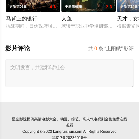
4.0
2.0
更新第06集
更新第08集
更新第14集
马背上的银行
人鱼
天才，女
抗战期间，日伪政府强行推广、使用由“中国准备银行”发行的伪
就读于职业中学培训部的花季女生苏
根据素光
影片评论
共
0
条 “上阳赋” 影评
星空影院
提供高清电影大全、动漫、综艺、高人气电视剧全集免费在线
观看
Copyright © 2023 kangruishun.com All Rights Reserved
黑ICP备20236018号