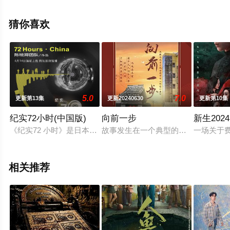
芝,惠英红,袁弘等演员精彩演绎的中国大陆电视剧，大结局
剧情已揭晓（1-68全集），免费观看高清未删减完整版电
猜你喜欢
视剧全集就上星空电影网，热播电视剧提前免费观看，更
多剧情信息可移步至豆瓣电视剧、电视猫或剧情网等平台
了解。
5.0
7.0
更新第13集
更新20240630
更新第10集
纪实72小时(中国版)
向前一步
新生2024
《纪实72 小时》是日本NHK一档访问谈话式纪录片，每集选择一
故事发生在一个典型的北京社区：古
一场关于
相关推荐