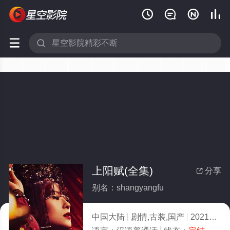






上阳赋(全集)
分享

别名：shangyangfu
中国大陆
剧情,古装,国产
2021
3.0